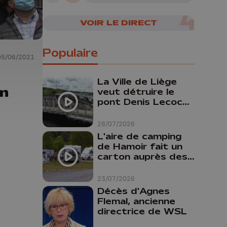
VOIR LE DIRECT
Populaire
05/06/2021
La Ville de Liège
un
veut détruire le
pont Denis Lecocq
mais manque de
budget pour le
28/07/2026
faire
L'aire de camping
de Hamoir fait un
carton auprès des
touristes
23/07/2026
Décès d'Agnes
Flemal, ancienne
directrice de WSL