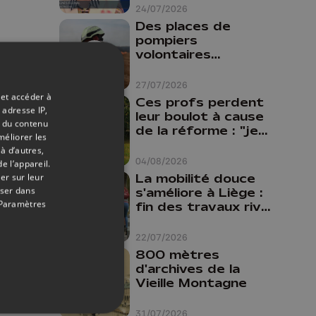
24/07/2026
Des places de
pompiers
volontaires
disponibles en
province de Liège :
27/07/2026
"Un citoyen qui
 et accéder à
Ces profs perdent
n'est formé ne
 adresse IP,
leur boulot à cause
peut pas nous
t du contenu
de la réforme : "je
méliorer les
aider"
travaillais bien plus
à d’autres,
comme prof que
04/08/2026
e l’appareil.
comme
La mobilité douce
er sur leur
pharmacienne"
oser dans
s'améliore à Liège :
Paramètres
fin des travaux rive
gauche, pistes
cyclo-piétonnes
22/07/2026
Avroy et
800 mètres
Guillemins...
d'archives de la
Vieille Montagne
31/07/2026