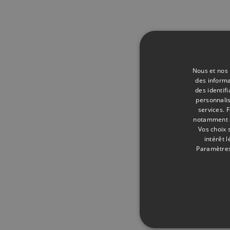
Nous et nos 
des informa
des identif
personnalis
services.
F
notamment en
Vos choix 
intérêt 
Paramètres