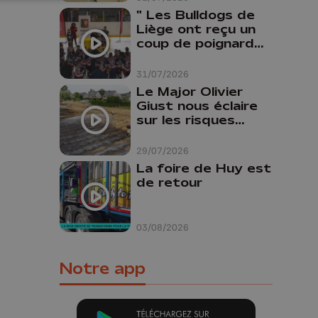
" Les Bulldogs de
Liège ont reçu un
coup de poignard
dans le dos "
31/07/2026
Le Major Olivier
Giust nous éclaire
sur les risques
d'incendie en
Belgique : "Un
29/07/2026
incendie comme en
La foire de Huy est
Gironde ne pourrait
de retour
pas avoir lieu chez
nous"
03/08/2026
Notre app