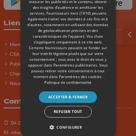
mesurer les publicités et le contenu, obtenir
des insights d’audience et améliorer les
services.
Fournisseurs tiers (1910)
peuvent
également traiter vos données à ces fins et à
Liens utiles
d’autres, notamment en utilisant des données
de géolocalisation précises et des
caractéristiques de l’appareil. Vos choix
Ouv
s’appliquent uniquement à ce site web.
Mentions légales
Certains fournisseurs peuvent se fonder sur
leur intérêt légitime plutôt que sur votre
CSA
consentement ; vous avez le droit de vous y
Publicité
opposer dans
Paramètres publicitaires
. Vous
pouvez retirer votre consentement à tout
Charte sur l'égalité et la diversité
moment dans
Paramètres des cookies
.
Politique de confidentialité
Nous contacter
ACCEPTER & FERMER
Contact
REFUSER TOUT
04 254 99 99
CONFIGURER
info@qu4tre.be