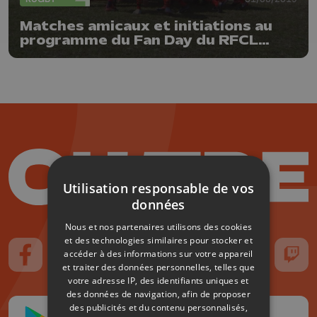
Matches amicaux et initiations au
programme du Fan Day du RFCL
Rugby
Utilisation responsable de vos
données
Nous et nos partenaires utilisons des cookies
et des technologies similaires pour stocker et
accéder à des informations sur votre appareil
Suivez-nous sur FaceBook
Suivez-nous sur Instagram
Suivez-nous sur TikTok
Suivez-nous sur YouTube
Suivez-nous sur
Suiv
et traiter des données personnelles, telles que
votre adresse IP, des identifiants uniques et
des données de navigation, afin de proposer
des publicités et du contenu personnalisés,