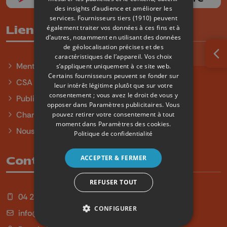
des insights d’audience et améliorer les
services.
Fournisseurs tiers (1910)
peuvent
également traiter vos données à ces fins et à
Liens utiles
d’autres, notamment en utilisant des données
de géolocalisation précises et des
caractéristiques de l’appareil. Vos choix
Ouv
Mentions légales
s’appliquent uniquement à ce site web.
Certains fournisseurs peuvent se fonder sur
CSA
leur intérêt légitime plutôt que sur votre
consentement ; vous avez le droit de vous y
Publicité
opposer dans
Paramètres publicitaires
. Vous
Charte sur l'égalité et la diversité
pouvez retirer votre consentement à tout
moment dans
Paramètres des cookies
.
Nous contacter
Politique de confidentialité
ACCEPTER & FERMER
Contact
REFUSER TOUT
04 254 99 99
CONFIGURER
info@qu4tre.be