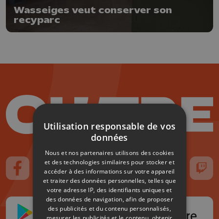
Wasseiges veut conserver son
recyparc
Utilisation responsable de vos
données
Nous et nos partenaires utilisons des cookies
et des technologies similaires pour stocker et
accéder à des informations sur votre appareil
Suivez-nous sur FaceBook
Suivez-nous sur Instagram
Suivez-nous sur TikTok
Suivez-nous sur YouTube
Suivez-nous sur
Suiv
et traiter des données personnelles, telles que
votre adresse IP, des identifiants uniques et
des données de navigation, afin de proposer
des publicités et du contenu personnalisés,
mesurer les publicités et le contenu, obtenir