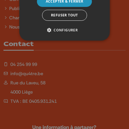
ACCEPTER & FERMER
Publicité
REFUSER TOUT
Charte sur l'égalité et la diversité
Nous contacter
CONFIGURER
Contact
04 254 99 99
info@qu4tre.be
Rue du Laveu, 58
4000 Liège
TVA : BE 0405.931.241
Une information à partager?