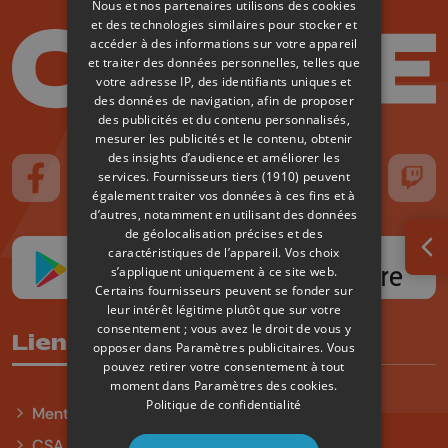
Nous et nos partenaires utilisons des cookies
et des technologies similaires pour stocker et
accéder à des informations sur votre appareil
et traiter des données personnelles, telles que
votre adresse IP, des identifiants uniques et
des données de navigation, afin de proposer
des publicités et du contenu personnalisés,
mesurer les publicités et le contenu, obtenir
des insights d’audience et améliorer les
services.
Fournisseurs tiers (1910)
peuvent
Suivez-nous sur FaceBook
Suivez-nous sur Instagram
Suivez-nous sur TikTok
Suivez-nous sur YouTube
Suivez-nous sur
Suiv
également traiter vos données à ces fins et à
d’autres, notamment en utilisant des données
de géolocalisation précises et des
caractéristiques de l’appareil. Vos choix
Ouv
s’appliquent uniquement à ce site web.
Certains fournisseurs peuvent se fonder sur
leur intérêt légitime plutôt que sur votre
consentement ; vous avez le droit de vous y
Liens utiles
opposer dans
Paramètres publicitaires
. Vous
pouvez retirer votre consentement à tout
moment dans
Paramètres des cookies
.
Politique de confidentialité
Mentions légales
CSA