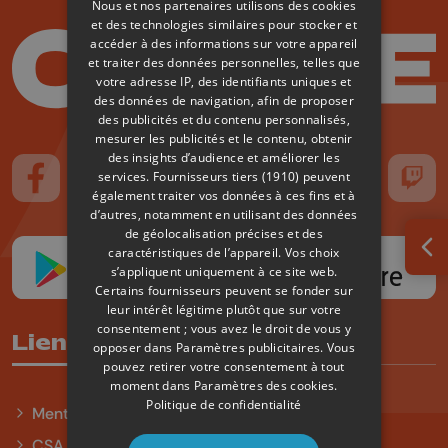
Nous et nos partenaires utilisons des cookies
et des technologies similaires pour stocker et
accéder à des informations sur votre appareil
et traiter des données personnelles, telles que
votre adresse IP, des identifiants uniques et
des données de navigation, afin de proposer
des publicités et du contenu personnalisés,
mesurer les publicités et le contenu, obtenir
des insights d’audience et améliorer les
services.
Fournisseurs tiers (1910)
peuvent
Suivez-nous sur FaceBook
Suivez-nous sur Instagram
Suivez-nous sur TikTok
Suivez-nous sur YouTube
Suivez-nous sur
Suiv
également traiter vos données à ces fins et à
d’autres, notamment en utilisant des données
de géolocalisation précises et des
caractéristiques de l’appareil. Vos choix
Ouv
s’appliquent uniquement à ce site web.
Certains fournisseurs peuvent se fonder sur
leur intérêt légitime plutôt que sur votre
consentement ; vous avez le droit de vous y
Liens utiles
opposer dans
Paramètres publicitaires
. Vous
pouvez retirer votre consentement à tout
moment dans
Paramètres des cookies
.
Politique de confidentialité
Mentions légales
CSA