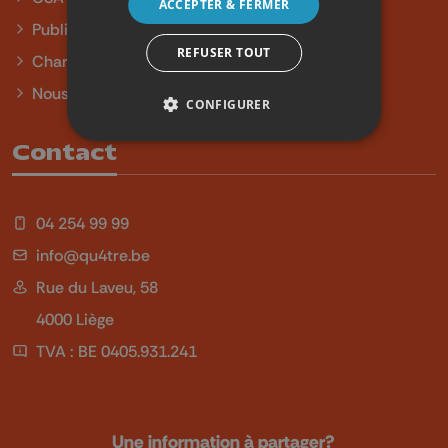
ACCEPTER & FERMER
Publicité
REFUSER TOUT
Charte sur l'égalité et la diversité
Nous contacter
CONFIGURER
Contact
04 254 99 99
info@qu4tre.be
Rue du Laveu, 58
4000 Liège
TVA : BE 0405.931.241
Une information à partager?