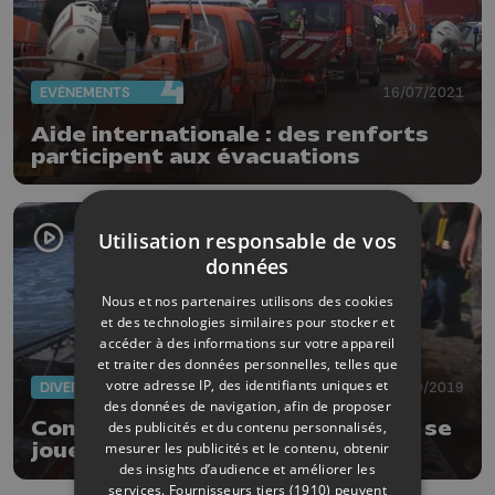
EVÈNEMENTS
16/07/2021
Aide internationale : des renforts
participent aux évacuations
Utilisation responsable de vos
données
Nous et nos partenaires utilisons des cookies
et des technologies similaires pour stocker et
accéder à des informations sur votre appareil
et traiter des données personnelles, telles que
votre adresse IP, des identifiants uniques et
DIVERS
12/10/2019
des données de navigation, afin de proposer
Concours de pêche au silure: cela se
des publicités et du contenu personnalisés,
mesurer les publicités et le contenu, obtenir
joue au centimètre près!
des insights d’audience et améliorer les
services.
Fournisseurs tiers (1910)
peuvent