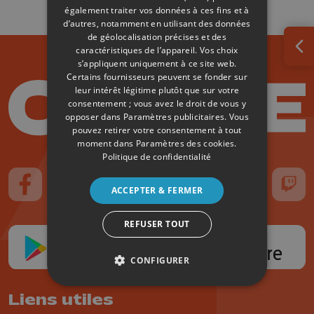
également traiter vos données à ces fins et à
d’autres, notamment en utilisant des données
de géolocalisation précises et des
caractéristiques de l’appareil. Vos choix
Ouv
s’appliquent uniquement à ce site web.
Certains fournisseurs peuvent se fonder sur
leur intérêt légitime plutôt que sur votre
consentement ; vous avez le droit de vous y
opposer dans
Paramètres publicitaires
. Vous
pouvez retirer votre consentement à tout
moment dans
Paramètres des cookies
.
Politique de confidentialité
ACCEPTER & FERMER
Suivez-nous sur FaceBook
Suivez-nous sur Instagram
Suivez-nous sur TikTok
Suivez-nous sur YouTube
Suivez-nous sur
Suiv
REFUSER TOUT
CONFIGURER
Liens utiles