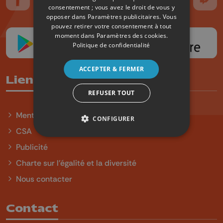
Suivez-nous sur FaceBook
Suivez-nous sur Instagram
Suivez-nous sur TikTok
Suivez-nous sur YouTube
Suivez-nous sur
Suiv
consentement ; vous avez le droit de vous y
opposer dans
Paramètres publicitaires
. Vous
pouvez retirer votre consentement à tout
moment dans
Paramètres des cookies
.
Politique de confidentialité
ACCEPTER & FERMER
Liens utiles
REFUSER TOUT
Mentions légales
CONFIGURER
CSA
Publicité
Charte sur l'égalité et la diversité
Nous contacter
Contact