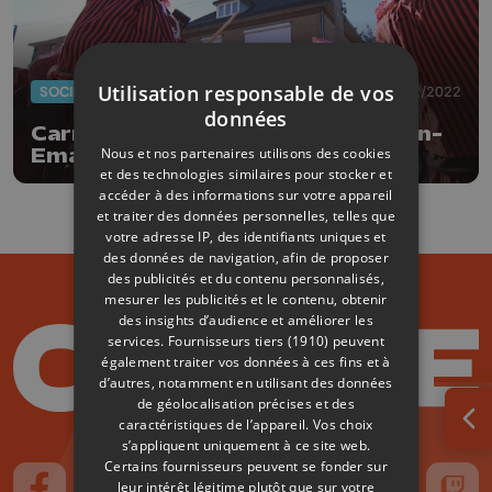
Utilisation responsable de vos
SOCIÉTÉ
27/02/2022
données
Carnaval : défilés musicaux à Eben-
Nous et nos partenaires utilisons des cookies
Emael
et des technologies similaires pour stocker et
accéder à des informations sur votre appareil
et traiter des données personnelles, telles que
votre adresse IP, des identifiants uniques et
des données de navigation, afin de proposer
des publicités et du contenu personnalisés,
mesurer les publicités et le contenu, obtenir
des insights d’audience et améliorer les
services.
Fournisseurs tiers (1910)
peuvent
également traiter vos données à ces fins et à
d’autres, notamment en utilisant des données
de géolocalisation précises et des
caractéristiques de l’appareil. Vos choix
Ouv
s’appliquent uniquement à ce site web.
Certains fournisseurs peuvent se fonder sur
leur intérêt légitime plutôt que sur votre