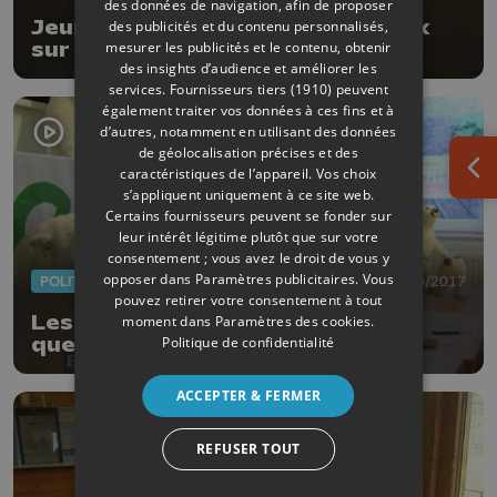
des données de navigation, afin de proposer
Jeunes et conseillers communaux
des publicités et du contenu personnalisés,
mesurer les publicités et le contenu, obtenir
sur un même terrain
des insights d’audience et améliorer les
services.
Fournisseurs tiers (1910)
peuvent
également traiter vos données à ces fins et à
d’autres, notamment en utilisant des données
de géolocalisation précises et des
caractéristiques de l’appareil. Vos choix
Ouv
s’appliquent uniquement à ce site web.
Certains fournisseurs peuvent se fonder sur
leur intérêt légitime plutôt que sur votre
consentement ; vous avez le droit de vous y
opposer dans
Paramètres publicitaires
. Vous
POLITIQUE
27/10/2017
pouvez retirer votre consentement à tout
Les attentes d'Ecolo Liège à
moment dans
Paramètres des cookies
.
Politique de confidentialité
quelques jours de la COP23
ACCEPTER & FERMER
REFUSER TOUT