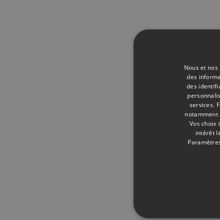
Nous et nos 
des informa
des identif
personnalis
services.
F
notamment en
Vos choix 
intérêt 
Paramètres