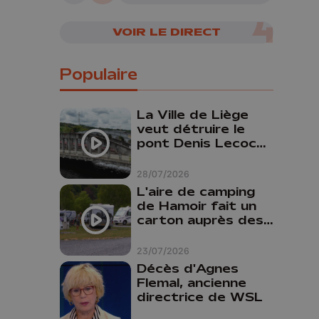
VOIR LE DIRECT
Populaire
La Ville de Liège
veut détruire le
pont Denis Lecocq
mais manque de
budget pour le
28/07/2026
faire
L'aire de camping
de Hamoir fait un
carton auprès des
touristes
23/07/2026
Décès d'Agnes
Flemal, ancienne
directrice de WSL