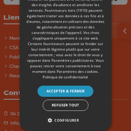
des insights d’audience et améliorer les
services.
Fournisseurs tiers (1910)
peuvent
également traiter vos données à ces fins et à
Liens utiles
d’autres, notamment en utilisant des données
de géolocalisation précises et des
caractéristiques de l’appareil. Vos choix
Ouv
Mentions légales
s’appliquent uniquement à ce site web.
Certains fournisseurs peuvent se fonder sur
CSA
leur intérêt légitime plutôt que sur votre
consentement ; vous avez le droit de vous y
Publicité
opposer dans
Paramètres publicitaires
. Vous
Charte sur l'égalité et la diversité
pouvez retirer votre consentement à tout
moment dans
Paramètres des cookies
.
Nous contacter
Politique de confidentialité
ACCEPTER & FERMER
Contact
REFUSER TOUT
04 254 99 99
CONFIGURER
info@qu4tre.be