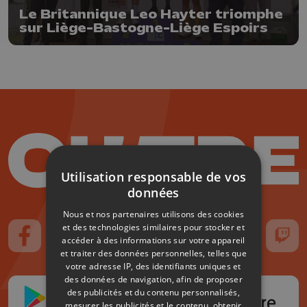
Le Britannique Leo Hayter triomphe
sur Liège-Bastogne-Liège Espoirs
Utilisation responsable de vos
données
Nous et nos partenaires utilisons des cookies
et des technologies similaires pour stocker et
accéder à des informations sur votre appareil
Suivez-nous sur FaceBook
Suivez-nous sur Instagram
Suivez-nous sur TikTok
Suivez-nous sur YouTube
Suivez-nous sur
Suiv
et traiter des données personnelles, telles que
votre adresse IP, des identifiants uniques et
des données de navigation, afin de proposer
des publicités et du contenu personnalisés,
mesurer les publicités et le contenu, obtenir