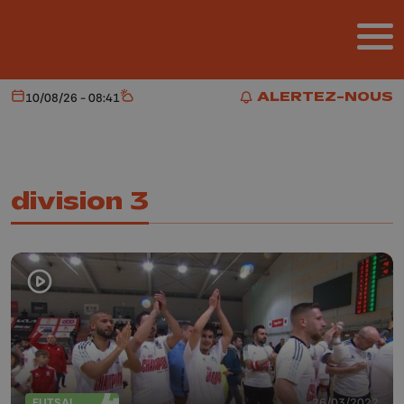
Aller au contenu principal
ALERTEZ-NOUS
10/08/26 - 08:41
Aujourd'hui
Météo
ALERTEZ-NOUS
division 3
FUTSAL
26/03/2022