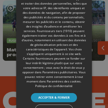
et traiter des données personnelles, telles que
votre adresse IP, des identifiants uniques et
des données de navigation, afin de proposer
des publicités et du contenu personnalisés,
mesurer les publicités et le contenu, obtenir
des insights d’audience et améliorer les
services.
Fournisseurs tiers (1910)
peuvent
également traiter vos données à ces fins et à
d’autres, notamment en utilisant des données
RUGBY
31/08/2019
de géolocalisation précises et des
Matches amicaux et initiations au
caractéristiques de l’appareil. Vos choix
Ouv
s’appliquent uniquement à ce site web.
programme du Fan Day du RFCL
Certains fournisseurs peuvent se fonder sur
Rugby
leur intérêt légitime plutôt que sur votre
consentement ; vous avez le droit de vous y
opposer dans
Paramètres publicitaires
. Vous
pouvez retirer votre consentement à tout
moment dans
Paramètres des cookies
.
Politique de confidentialité
ACCEPTER & FERMER