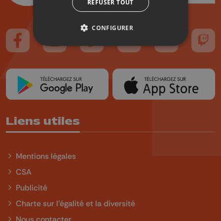
REFUSER TOUT
CONFIGURER
Suivez-nous sur FaceBook
Suivez-nous sur Instagram
Suivez-nous sur TikTok
Suivez-nous sur YouTube
Suivez-nous sur
Suiv
Liens utiles
Mentions légales
CSA
Publicité
Charte sur l'égalité et la diversité
Nous contacter