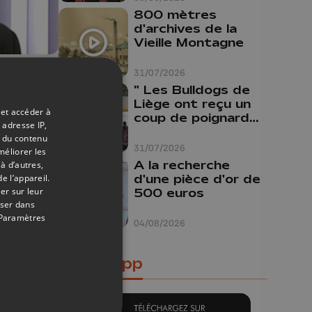
800 mètres
d'archives de la
Vieille Montagne
31/07/2026
05/11/2020
" Les Bulldogs de
Liège ont reçu un
 et accéder à
coup de poignard
 adresse IP,
dans le dos "
t du contenu
 est
31/07/2026
méliorer les
A la recherche
à d’autres,
d'une pièce d'or de
e l’appareil.
er sur leur
500 euros
oser dans
Paramètres
04/08/2026
Notre app