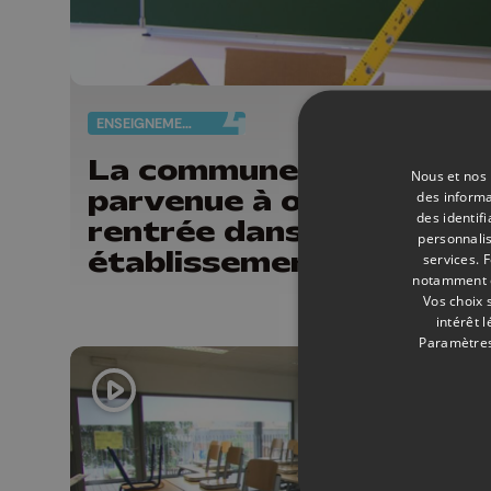
ENSEIGNEMENT
30/
La commune de Trooz e
Nous et nos 
parvenue à organiser la
des informa
des identif
rentrée dans tous ses
personnalis
établissements scolaire
services.
F
notamment en
Vos choix 
intérêt 
Paramètres