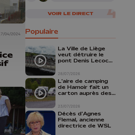
VOIR LE DIRECT
Populaire
17/04/2024
La Ville de Liège
ice
veut détruire le
pont Denis Lecocq
if
mais manque de
budget pour le
28/07/2026
faire
L'aire de camping
de Hamoir fait un
carton auprès des
touristes
23/07/2026
Décès d'Agnes
Flemal, ancienne
directrice de WSL