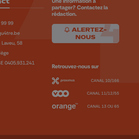
act
Une information à
partager? Contactez la
rédaction.
 99 99
ALERTEZ-
u4tre.be
NOUS
 Laveu, 58
iège
BE 0405.931.241
Retrouvez-nous sur
CANAL 10/166
CANAL 11/12/55
CANAL 13 OU 65