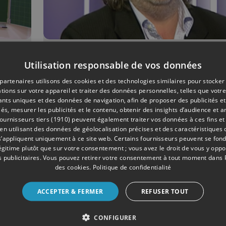
08/2021
CULTURE
Utilisation responsable de vos données
st
Joseph Reynaerts, le
partenaires utilisons des cookies et des technologies similaires pour stocker
directeur du centre
tions sur votre appareil et traiter des données personnelles, telles que votre
iants uniques et des données de navigation, afin de proposer des publicités e
culturel de Soumagne,
és, mesurer les publicités et le contenu, obtenir des insights d’audience et a
s
décédé
ournisseurs tiers (1910)
peuvent également traiter vos données à ces fins et 
 utilisant des données de géolocalisation précises et des caractéristiques d
s’appliquent uniquement à ce site web. Certains fournisseurs peuvent se fond
légitime plutôt que sur votre consentement ; vous avez le droit de vous y opp
 publicitaires
. Vous pouvez retirer votre consentement à tout moment dans
des cookies
.
Politique de confidentialité
ACCEPTER & FERMER
REFUSER TOUT
CONFIGURER