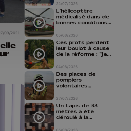
24/07/2026
L'hélicoptère
médicalisé dans de
bonnes conditions à
Oupeye
07/09/2021
05/08/2026
Ces profs perdent
elle
leur boulot à cause
ur
de la réforme : "je
travaillais bien plus
comme prof que
04/08/2026
comme
Des places de
pharmacienne"
pompiers
volontaires
disponibles en
province de Liège :
27/07/2026
"Un citoyen qui
Un tapis de 33
n'est formé ne
mètres a été
peut pas nous
déroulé à la
aider"
Cathédrale de
Liège
05/08/2026