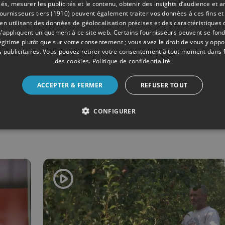
és, mesurer les publicités et le contenu, obtenir des insights d’audience et a
ournisseurs tiers (1910)
peuvent également traiter vos données à ces fins et 
 utilisant des données de géolocalisation précises et des caractéristiques d
s’appliquent uniquement à ce site web. Certains fournisseurs peuvent se fond
légitime plutôt que sur votre consentement ; vous avez le droit de vous y opp
 publicitaires
. Vous pouvez retirer votre consentement à tout moment dans
des cookies
.
Politique de confidentialité
01/2021
ECONOMIE
ACCEPTER & FERMER
REFUSER TOUT
Handicap : à compéte
égales, 50% de chance
CONFIGURER
moins d’être engagé