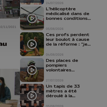
24/07/2026
L'hélicoptère
médicalisé dans de
bonnes conditions à
Oupeye
02/11/2021
05/08/2026
Ces profs perdent
leur boulot à cause
 au
de la réforme : "je
travaillais bien plus
comme prof que
04/08/2026
comme
Des places de
pharmacienne"
pompiers
volontaires
disponibles en
province de Liège :
27/07/2026
"Un citoyen qui
Un tapis de 33
n'est formé ne
mètres a été
peut pas nous
déroulé à la
aider"
Cathédrale de
Liège
05/08/2026