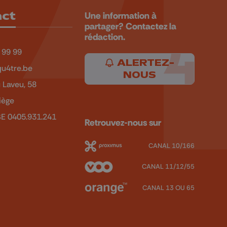
act
Une information à
partager? Contactez la
rédaction.
 99 99
ALERTEZ-
u4tre.be
NOUS
 Laveu, 58
iège
BE 0405.931.241
Retrouvez-nous sur
CANAL 10/166
CANAL 11/12/55
CANAL 13 OU 65