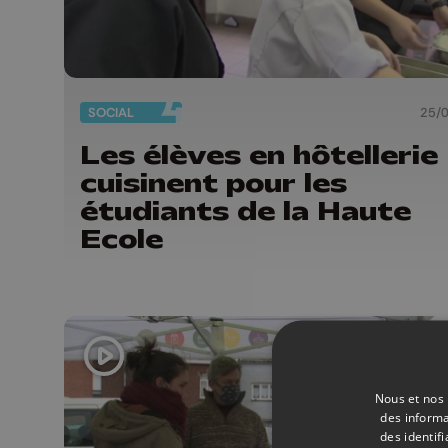
SOCIAL
25/
Les élèves en hôtellerie
cuisinent pour les
étudiants de la Haute
Ecole
Nous et nos 
des informa
des identif