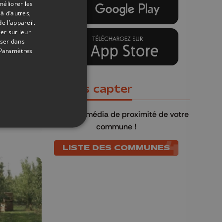
méliorer les
à d’autres,
e l’appareil.
er sur leur
oser dans
Paramètres
18/11/2020
nces
Où nous capter
s en
QU4TRE
, le média de proximité de votre
commune !
LISTE DES COMMUNES