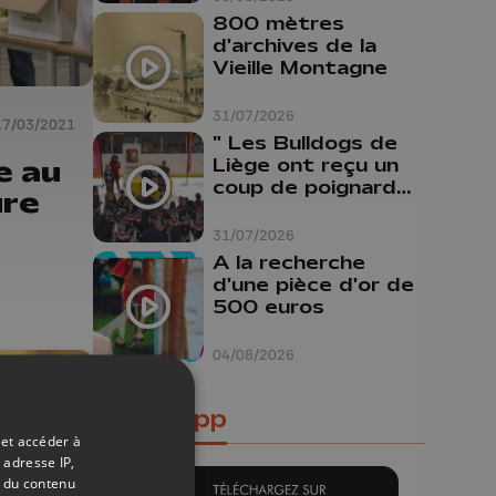
800 mètres
d'archives de la
Vieille Montagne
31/07/2026
17/03/2021
" Les Bulldogs de
e au
Liège ont reçu un
coup de poignard
ure
dans le dos "
31/07/2026
A la recherche
d'une pièce d'or de
500 euros
04/08/2026
Notre app
 et accéder à
 adresse IP,
t du contenu