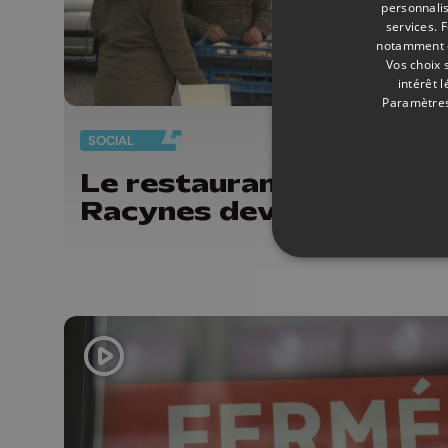
personnalis
services.
F
notamment en
Vos choix 
intérêt 
Paramètres
SOCIAL
19/
Le restaurant social de
Racynes devient mobile