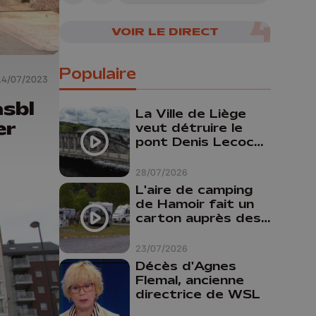
VOIR LE DIRECT
Populaire
14/07/2023
sbl
La Ville de Liège
er
veut détruire le
pont Denis Lecocq
mais manque de
budget pour le
28/07/2026
faire
L'aire de camping
de Hamoir fait un
carton auprès des
touristes
23/07/2026
Décès d'Agnes
Flemal, ancienne
directrice de WSL