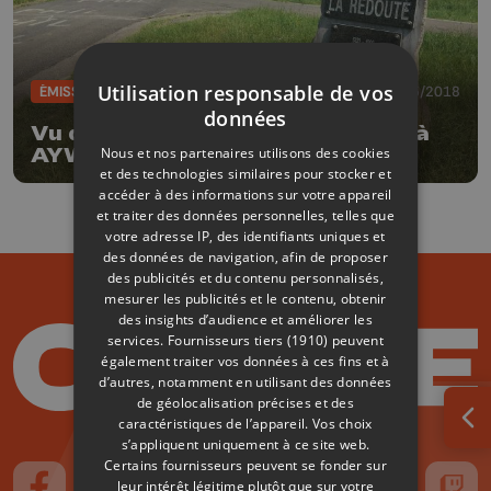
Utilisation responsable de vos
ÉMISSIONS
22/05/2018
données
Vu du ciel : 6 sites remarquables à
Nous et nos partenaires utilisons des cookies
AYWAILLE
et des technologies similaires pour stocker et
accéder à des informations sur votre appareil
et traiter des données personnelles, telles que
votre adresse IP, des identifiants uniques et
des données de navigation, afin de proposer
des publicités et du contenu personnalisés,
mesurer les publicités et le contenu, obtenir
des insights d’audience et améliorer les
services.
Fournisseurs tiers (1910)
peuvent
également traiter vos données à ces fins et à
d’autres, notamment en utilisant des données
de géolocalisation précises et des
caractéristiques de l’appareil. Vos choix
Ouv
s’appliquent uniquement à ce site web.
Certains fournisseurs peuvent se fonder sur
leur intérêt légitime plutôt que sur votre