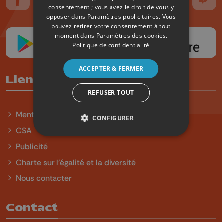
Suivez-nous sur FaceBook
Suivez-nous sur Instagram
Suivez-nous sur TikTok
Suivez-nous sur YouTube
Suivez-nous sur
Suiv
consentement ; vous avez le droit de vous y
opposer dans
Paramètres publicitaires
. Vous
pouvez retirer votre consentement à tout
moment dans
Paramètres des cookies
.
Politique de confidentialité
ACCEPTER & FERMER
Liens utiles
REFUSER TOUT
Mentions légales
CONFIGURER
CSA
Publicité
Charte sur l'égalité et la diversité
Nous contacter
Contact