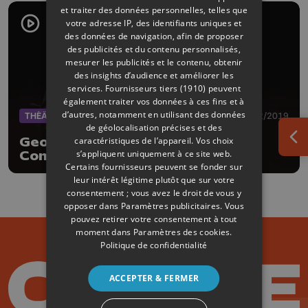
et traiter des données personnelles, telles que
votre adresse IP, des identifiants uniques et
des données de navigation, afin de proposer
des publicités et du contenu personnalisés,
mesurer les publicités et le contenu, obtenir
des insights d’audience et améliorer les
services.
Fournisseurs tiers (1910)
peuvent
également traiter vos données à ces fins et à
d’autres, notamment en utilisant des données
THÉÂTRE
13/12/2019
de géolocalisation précises et des
Georges Dandin, de Molière, au
caractéristiques de l’appareil. Vos choix
Ouv
s’appliquent uniquement à ce site web.
Comédie en Ile
Certains fournisseurs peuvent se fonder sur
leur intérêt légitime plutôt que sur votre
consentement ; vous avez le droit de vous y
opposer dans
Paramètres publicitaires
. Vous
pouvez retirer votre consentement à tout
moment dans
Paramètres des cookies
.
Politique de confidentialité
ACCEPTER & FERMER