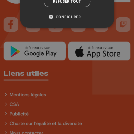
REFUSER TOUT
CONFIGURER
Suivez-nous sur FaceBook
Suivez-nous sur Instagram
Suivez-nous sur TikTok
Suivez-nous sur YouTube
Suivez-nous sur
Suiv
Liens utiles
Mentions légales
CSA
Publicité
Charte sur l'égalité et la diversité
Nous contacter