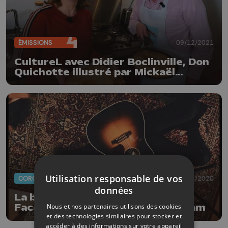
ÉMISSIONS
09/12/2021
CultureL avec Didier Boclinville, Don
Quichotte illustré par Mickaël
Hoebregs et Eric Antoine
Utilisation responsable de vos
CORONAVIRUS
30/03/2020
données
La bande de Liégeois sur
Nous et nos partenaires utilisons des cookies
Facebook/Colline Hill sur Instagram
et des technologies similaires pour stocker et
accéder à des informations sur votre appareil