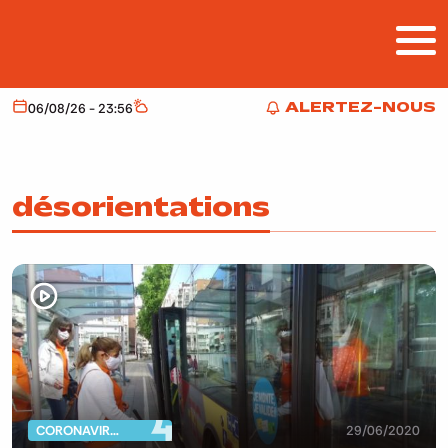
Aller au contenu principal
ALERTEZ-NOUS
06/08/26 - 23:56
Aujourd'hui
Météo
ALERTEZ-NOUS
désorientations
CORONAVIRUS
29/06/2020