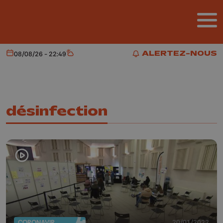
Aller au contenu principal
ALERTEZ-NOUS
08/08/26 - 22:49
Aujourd'hui
Météo
ALERTEZ-NOUS
désinfection
CORONAVIRUS
20/01/2022