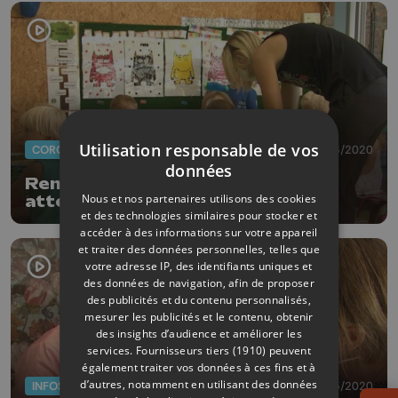
Utilisation responsable de vos
CORONAVIRUS
02/06/2020
données
Remicourt : Une rentrée très
Nous et nos partenaires utilisons des cookies
attendue pour les maternelles
et des technologies similaires pour stocker et
accéder à des informations sur votre appareil
et traiter des données personnelles, telles que
votre adresse IP, des identifiants uniques et
des données de navigation, afin de proposer
des publicités et du contenu personnalisés,
mesurer les publicités et le contenu, obtenir
des insights d’audience et améliorer les
services.
Fournisseurs tiers (1910)
peuvent
également traiter vos données à ces fins et à
d’autres, notamment en utilisant des données
INFOS
20/05/2020