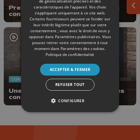
de géolocalisation précises et des
Prendre enfin soin de soi après le
caractéristiques de l’appareil. Vos choix
Ouv
s’appliquent uniquement à ce site web.
confinement
Certains fournisseurs peuvent se fonder sur
leur intérêt légitime plutôt que sur votre
consentement ; vous avez le droit de vous y
opposer dans
Paramètres publicitaires
. Vous
pouvez retirer votre consentement à tout
moment dans
Paramètres des cookies
.
Politique de confidentialité
ACCEPTER & FERMER
CORONAVIRUS
28/04/2020
REFUSER TOUT
Une unité mobile médicale pour les
consultations Covid
CONFIGURER