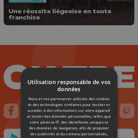
Une réussite liégeoise en toute
franchise
Utilisation responsable de vos
données
Nous et nos partenaires utilisons des cookies
et des technologies similaires pour stocker et
accéder à des informations sur votre appareil
Suivez-nous sur FaceBook
Suivez-nous sur Instagram
Suivez-nous sur TikTok
Suivez-nous sur YouTube
Suivez-nous sur
Suiv
et traiter des données personnelles, telles que
votre adresse IP, des identifiants uniques et
des données de navigation, afin de proposer
des publicités et du contenu personnalisés,