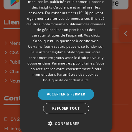
mesurer les publicités et le contenu, obtenir
des insights d’audience et améliorer les
services.
Fournisseurs tiers (1910)
peuvent
également traiter vos données à ces fins et à
Liens utiles
d’autres, notamment en utilisant des données
de géolocalisation précises et des
caractéristiques de l’appareil. Vos choix
Ouv
s’appliquent uniquement à ce site web.
Mentions légales
Certains fournisseurs peuvent se fonder sur
leur intérêt légitime plutôt que sur votre
CSA
consentement ; vous avez le droit de vous y
Publicité
opposer dans
Paramètres publicitaires
. Vous
pouvez retirer votre consentement à tout
Charte sur l'égalité et la diversité
moment dans
Paramètres des cookies
.
Politique de confidentialité
Nous contacter
ACCEPTER & FERMER
Contact
REFUSER TOUT
04 254 99 99
CONFIGURER
info@qu4tre.be