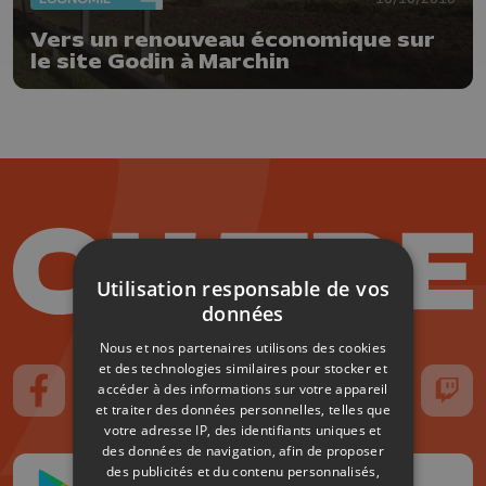
Vers un renouveau économique sur
le site Godin à Marchin
Utilisation responsable de vos
données
Nous et nos partenaires utilisons des cookies
et des technologies similaires pour stocker et
accéder à des informations sur votre appareil
Suivez-nous sur FaceBook
Suivez-nous sur Instagram
Suivez-nous sur TikTok
Suivez-nous sur YouTube
Suivez-nous sur
Suiv
et traiter des données personnelles, telles que
votre adresse IP, des identifiants uniques et
des données de navigation, afin de proposer
des publicités et du contenu personnalisés,