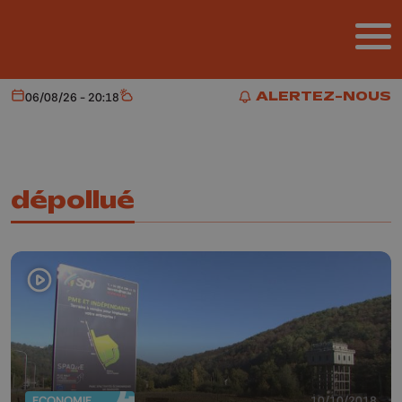
Aller au contenu principal
ALERTEZ-NOUS
06/08/26 - 20:18
Aujourd'hui
Météo
ALERTEZ-NOUS
dépollué
ECONOMIE
10/10/2018