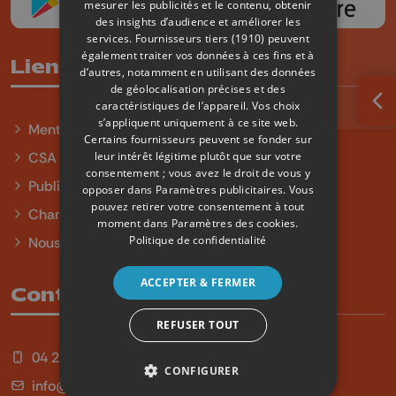
mesurer les publicités et le contenu, obtenir
des insights d’audience et améliorer les
services.
Fournisseurs tiers (1910)
peuvent
également traiter vos données à ces fins et à
Liens utiles
d’autres, notamment en utilisant des données
de géolocalisation précises et des
caractéristiques de l’appareil. Vos choix
Ouv
s’appliquent uniquement à ce site web.
Mentions légales
Certains fournisseurs peuvent se fonder sur
leur intérêt légitime plutôt que sur votre
CSA
consentement ; vous avez le droit de vous y
Publicité
opposer dans
Paramètres publicitaires
. Vous
pouvez retirer votre consentement à tout
Charte sur l'égalité et la diversité
moment dans
Paramètres des cookies
.
Politique de confidentialité
Nous contacter
ACCEPTER & FERMER
Contact
REFUSER TOUT
04 254 99 99
CONFIGURER
info@qu4tre.be