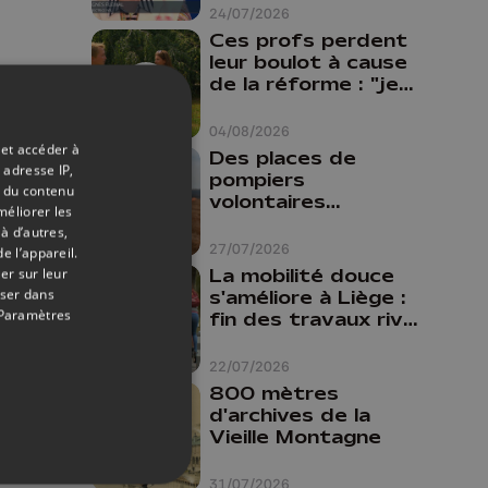
24/07/2026
Ces profs perdent
leur boulot à cause
de la réforme : "je
travaillais bien plus
comme prof que
04/08/2026
comme
 et accéder à
Des places de
pharmacienne"
 adresse IP,
pompiers
t du contenu
volontaires
méliorer les
disponibles en
à d’autres,
province de Liège :
27/07/2026
e l’appareil.
"Un citoyen qui
La mobilité douce
er sur leur
n'est formé ne
oser dans
s'améliore à Liège :
peut pas nous
Paramètres
fin des travaux rive
aider"
gauche, pistes
cyclo-piétonnes
22/07/2026
Avroy et
800 mètres
Guillemins...
d'archives de la
Vieille Montagne
31/07/2026