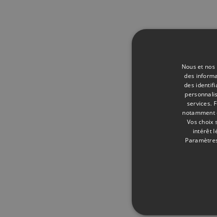
Nous et nos 
des informa
des identif
personnalis
services.
F
notamment en
Vos choix 
intérêt 
Paramètres