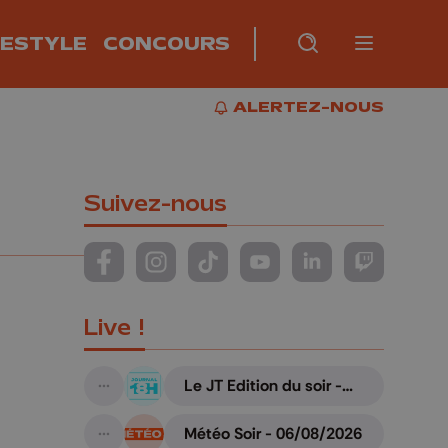
FESTYLE
CONCOURS
Burger m
RECHERCHE
PLUS
BUR
ALERTEZ-NOUS
ALERTEZ-NOUS
Suivez-nous
Suivez-nous sur FaceBook
Suivez-nous sur Instagram
Suivez-nous sur TikTok
Suivez-nous sur YouTube
Suivez-nous sur Li
Suivez-nous
Live !
Le JT Edition du soir -
A suivre
06/08/2026
Météo Soir - 06/08/2026
A suivre