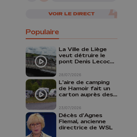
VOIR LE DIRECT
Populaire
La Ville de Liège
veut détruire le
pont Denis Lecocq
mais manque de
budget pour le
28/07/2026
faire
L'aire de camping
de Hamoir fait un
carton auprès des
touristes
23/07/2026
Décès d'Agnes
Flemal, ancienne
directrice de WSL