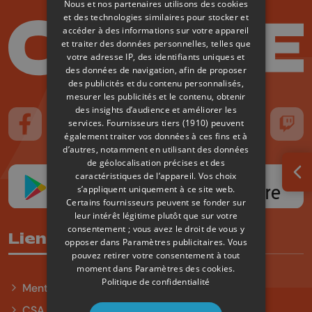
Nous et nos partenaires utilisons des cookies
et des technologies similaires pour stocker et
accéder à des informations sur votre appareil
et traiter des données personnelles, telles que
votre adresse IP, des identifiants uniques et
des données de navigation, afin de proposer
des publicités et du contenu personnalisés,
mesurer les publicités et le contenu, obtenir
des insights d’audience et améliorer les
services.
Fournisseurs tiers (1910)
peuvent
Suivez-nous sur FaceBook
Suivez-nous sur Instagram
Suivez-nous sur TikTok
Suivez-nous sur YouTube
Suivez-nous sur
Suiv
également traiter vos données à ces fins et à
d’autres, notamment en utilisant des données
de géolocalisation précises et des
caractéristiques de l’appareil. Vos choix
Ouv
s’appliquent uniquement à ce site web.
Certains fournisseurs peuvent se fonder sur
leur intérêt légitime plutôt que sur votre
consentement ; vous avez le droit de vous y
Liens utiles
opposer dans
Paramètres publicitaires
. Vous
pouvez retirer votre consentement à tout
moment dans
Paramètres des cookies
.
Politique de confidentialité
Mentions légales
CSA