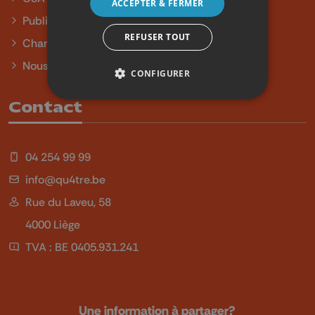
ACCEPTER & FERMER
Publicité
REFUSER TOUT
Charte sur l'égalité et la diversité
Nous contacter
CONFIGURER
Contact
04 254 99 99
info@qu4tre.be
Rue du Laveu, 58
4000 Liège
TVA : BE 0405.931.241
Une information à partager?