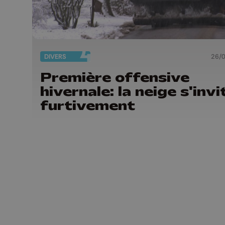
DIVERS
26/
Première offensive
hivernale: la neige s'invi
furtivement