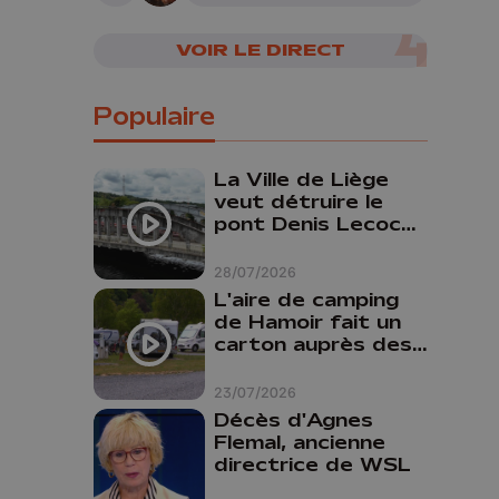
VOIR LE DIRECT
Populaire
La Ville de Liège
veut détruire le
pont Denis Lecocq
mais manque de
budget pour le
28/07/2026
faire
L'aire de camping
de Hamoir fait un
carton auprès des
touristes
23/07/2026
Décès d'Agnes
Flemal, ancienne
directrice de WSL