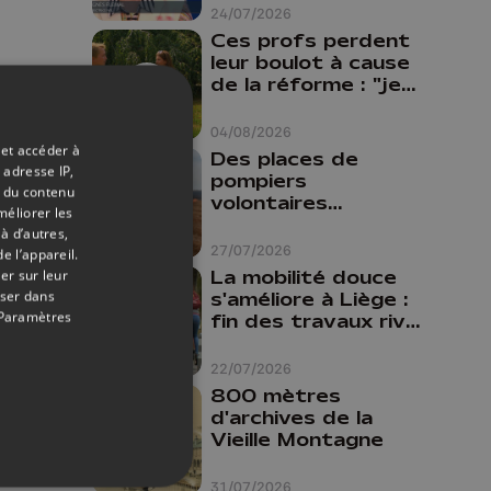
24/07/2026
Ces profs perdent
leur boulot à cause
de la réforme : "je
travaillais bien plus
comme prof que
04/08/2026
comme
 et accéder à
Des places de
pharmacienne"
 adresse IP,
pompiers
t du contenu
volontaires
méliorer les
disponibles en
à d’autres,
province de Liège :
27/07/2026
e l’appareil.
"Un citoyen qui
La mobilité douce
er sur leur
n'est formé ne
oser dans
s'améliore à Liège :
peut pas nous
Paramètres
fin des travaux rive
aider"
gauche, pistes
cyclo-piétonnes
22/07/2026
Avroy et
800 mètres
Guillemins...
d'archives de la
Vieille Montagne
31/07/2026