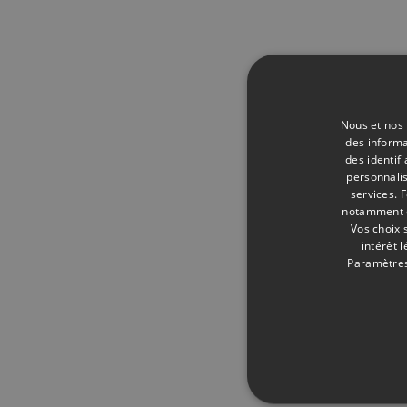
Nous et nos 
des informa
des identif
personnalis
services.
F
notamment en
Vos choix 
intérêt 
Paramètres