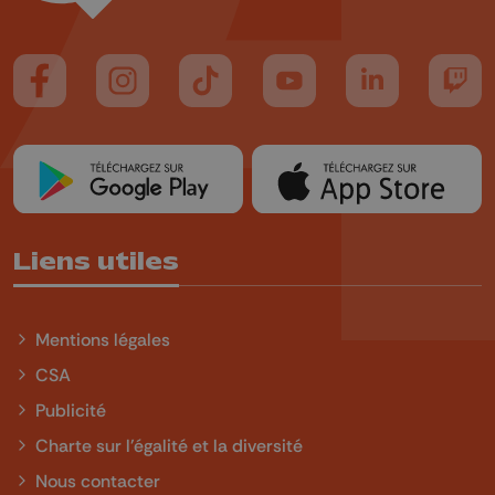
Suivez-nous sur FaceBook
Suivez-nous sur Instagram
Suivez-nous sur TikTok
Suivez-nous sur YouTube
Suivez-nous sur
Suiv
Liens utiles
Mentions légales
CSA
Publicité
Charte sur l'égalité et la diversité
Nous contacter