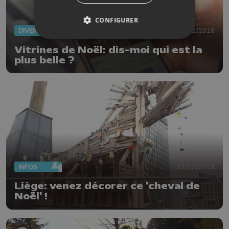
CONFIGURER
DIVERS
24/12/2018
Vitrines de Noël: dis-moi qui est la
plus belle ?
INFOS
12/12/2018
Liège: venez décorer ce 'cheval de
Noël' !