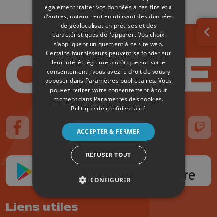
également traiter vos données à ces fins et à
d’autres, notamment en utilisant des données
de géolocalisation précises et des
caractéristiques de l’appareil. Vos choix
Ouv
s’appliquent uniquement à ce site web.
Certains fournisseurs peuvent se fonder sur
leur intérêt légitime plutôt que sur votre
consentement ; vous avez le droit de vous y
opposer dans
Paramètres publicitaires
. Vous
pouvez retirer votre consentement à tout
moment dans
Paramètres des cookies
.
Politique de confidentialité
ACCEPTER & FERMER
Suivez-nous sur FaceBook
Suivez-nous sur Instagram
Suivez-nous sur TikTok
Suivez-nous sur YouTube
Suivez-nous sur
Suiv
REFUSER TOUT
CONFIGURER
Liens utiles