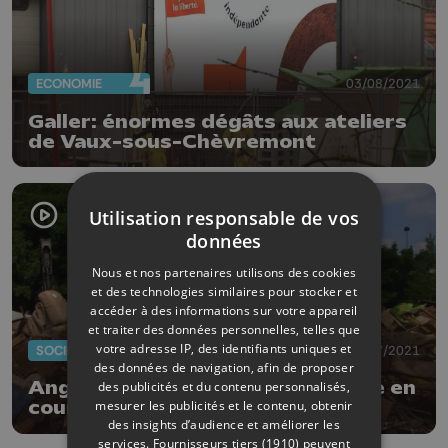
ECONOMIE
03/08/2021
Galler: énormes dégâts aux ateliers
de Vaux-sous-Chèvremont
Utilisation responsable de vos
données
Nous et nos partenaires utilisons des cookies
et des technologies similaires pour stocker et
accéder à des informations sur votre appareil
et traiter des données personnelles, telles que
votre adresse IP, des identifiants uniques et
SOCIÉTÉ
19/07/2021
des données de navigation, afin de proposer
Angleur: opérations de déblayage en
des publicités et du contenu personnalisés,
mesurer les publicités et le contenu, obtenir
cours
des insights d’audience et améliorer les
services.
Fournisseurs tiers (1910)
peuvent