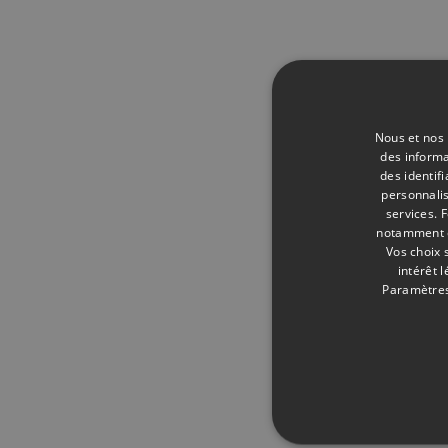
Nous et nos 
des informa
des identif
personnalis
services.
F
notamment en
Vos choix 
intérêt 
Paramètres