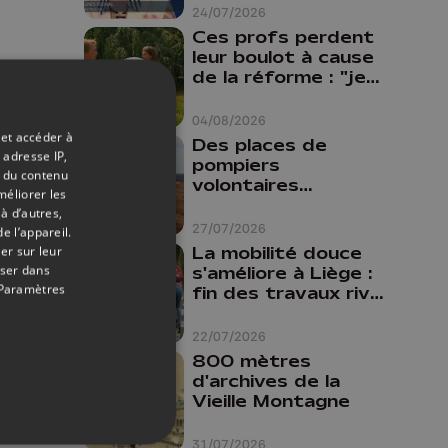
24/07/2026
Ces profs perdent
leur boulot à cause
de la réforme : "je
travaillais bien plus
comme prof que
04/08/2026
comme
 et accéder à
Des places de
pharmacienne"
 adresse IP,
pompiers
t du contenu
volontaires
méliorer les
disponibles en
à d’autres,
province de Liège :
27/07/2026
e l’appareil.
"Un citoyen qui
La mobilité douce
er sur leur
n'est formé ne
oser dans
s'améliore à Liège :
peut pas nous
Paramètres
fin des travaux rive
aider"
gauche, pistes
cyclo-piétonnes
22/07/2026
Avroy et
800 mètres
Guillemins...
d'archives de la
Vieille Montagne
31/07/2026