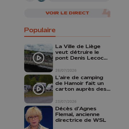
rivières
VOIR LE DIRECT
Populaire
La Ville de Liège
veut détruire le
pont Denis Lecocq
mais manque de
budget pour le
28/07/2026
faire
L'aire de camping
de Hamoir fait un
carton auprès des
touristes
23/07/2026
Décès d'Agnes
Flemal, ancienne
directrice de WSL