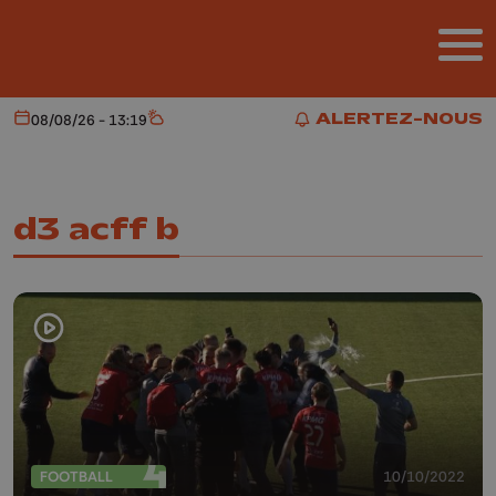
Aller au contenu principal
ALERTEZ-NOUS
08/08/26 - 13:19
Aujourd'hui
Météo
ALERTEZ-NOUS
d3 acff b
FOOTBALL
10/10/2022