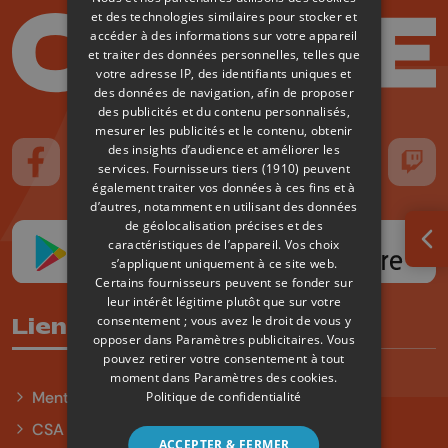
et des technologies similaires pour stocker et
accéder à des informations sur votre appareil
et traiter des données personnelles, telles que
votre adresse IP, des identifiants uniques et
des données de navigation, afin de proposer
des publicités et du contenu personnalisés,
mesurer les publicités et le contenu, obtenir
des insights d’audience et améliorer les
services.
Fournisseurs tiers (1910)
peuvent
Suivez-nous sur FaceBook
Suivez-nous sur Instagram
Suivez-nous sur TikTok
Suivez-nous sur YouTube
Suivez-nous sur
Suiv
également traiter vos données à ces fins et à
d’autres, notamment en utilisant des données
de géolocalisation précises et des
caractéristiques de l’appareil. Vos choix
Ouv
s’appliquent uniquement à ce site web.
Certains fournisseurs peuvent se fonder sur
leur intérêt légitime plutôt que sur votre
consentement ; vous avez le droit de vous y
Liens utiles
opposer dans
Paramètres publicitaires
. Vous
pouvez retirer votre consentement à tout
moment dans
Paramètres des cookies
.
Mentions légales
Politique de confidentialité
CSA
ACCEPTER & FERMER