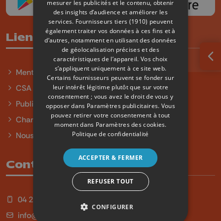
mesurer les publicités et le contenu, obtenir
des insights d’audience et améliorer les
services.
Fournisseurs tiers (1910)
peuvent
également traiter vos données à ces fins et à
Liens utiles
d’autres, notamment en utilisant des données
de géolocalisation précises et des
caractéristiques de l’appareil. Vos choix
Ouv
s’appliquent uniquement à ce site web.
Mentions légales
Certains fournisseurs peuvent se fonder sur
leur intérêt légitime plutôt que sur votre
CSA
consentement ; vous avez le droit de vous y
Publicité
opposer dans
Paramètres publicitaires
. Vous
pouvez retirer votre consentement à tout
Charte sur l'égalité et la diversité
moment dans
Paramètres des cookies
.
Politique de confidentialité
Nous contacter
ACCEPTER & FERMER
Contact
REFUSER TOUT
04 254 99 99
CONFIGURER
info@qu4tre.be