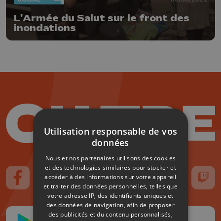
L'Armée du Salut sur le front des
inondations
Utilisation responsable de vos
données
Nous et nos partenaires utilisons des cookies
et des technologies similaires pour stocker et
accéder à des informations sur votre appareil
Suivez-nous sur FaceBook
Suivez-nous sur Instagram
Suivez-nous sur TikTok
Suivez-nous sur YouTube
Suivez-nous sur
Suiv
et traiter des données personnelles, telles que
votre adresse IP, des identifiants uniques et
des données de navigation, afin de proposer
des publicités et du contenu personnalisés,