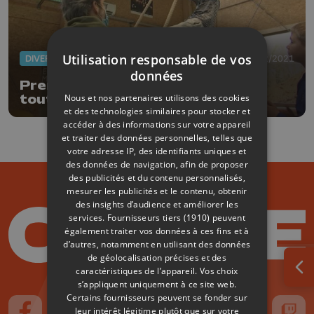
Utilisation responsable de vos
DIVERS
17/02/2021
données
Premier stage organisé dans la
Nous et nos partenaires utilisons des cookies
toute nouvelle Ecole du cirque
et des technologies similaires pour stocker et
accéder à des informations sur votre appareil
et traiter des données personnelles, telles que
votre adresse IP, des identifiants uniques et
des données de navigation, afin de proposer
des publicités et du contenu personnalisés,
mesurer les publicités et le contenu, obtenir
des insights d’audience et améliorer les
services.
Fournisseurs tiers (1910)
peuvent
également traiter vos données à ces fins et à
d’autres, notamment en utilisant des données
de géolocalisation précises et des
caractéristiques de l’appareil. Vos choix
Ouv
s’appliquent uniquement à ce site web.
Certains fournisseurs peuvent se fonder sur
leur intérêt légitime plutôt que sur votre