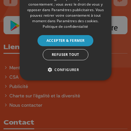
Suivez-nous sur FaceBook
Suivez-nous sur Instagram
Suivez-nous sur TikTok
Suivez-nous sur YouTube
Suivez-nous sur
Suiv
consentement ; vous avez le droit de vous y
opposer dans
Paramètres publicitaires
. Vous
pouvez retirer votre consentement à tout
moment dans
Paramètres des cookies
.
Politique de confidentialité
ACCEPTER & FERMER
Liens utiles
REFUSER TOUT
Mentions légales
CONFIGURER
CSA
Publicité
Charte sur l'égalité et la diversité
Nous contacter
Contact