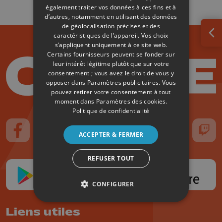
également traiter vos données à ces fins et à
d’autres, notamment en utilisant des données
de géolocalisation précises et des
caractéristiques de l’appareil. Vos choix
Ouv
s’appliquent uniquement à ce site web.
Certains fournisseurs peuvent se fonder sur
leur intérêt légitime plutôt que sur votre
consentement ; vous avez le droit de vous y
opposer dans
Paramètres publicitaires
. Vous
pouvez retirer votre consentement à tout
moment dans
Paramètres des cookies
.
Politique de confidentialité
ACCEPTER & FERMER
Suivez-nous sur FaceBook
Suivez-nous sur Instagram
Suivez-nous sur TikTok
Suivez-nous sur YouTube
Suivez-nous sur
Suiv
REFUSER TOUT
CONFIGURER
Liens utiles