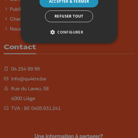
ACCEPTER & FERMER
Publicité
REFUSER TOUT
Charte sur l'égalité et la diversité
Nous contacter
CONFIGURER
Contact
04 254 99 99
info@qu4tre.be
Rue du Laveu, 58
4000 Liège
TVA : BE 0405.931.241
Une information à partager?