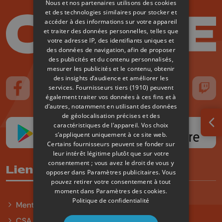
Nous et nos partenaires utilisons des cookies
et des technologies similaires pour stocker et
accéder à des informations sur votre appareil
et traiter des données personnelles, telles que
votre adresse IP, des identifiants uniques et
des données de navigation, afin de proposer
des publicités et du contenu personnalisés,
mesurer les publicités et le contenu, obtenir
des insights d’audience et améliorer les
services.
Fournisseurs tiers (1910)
peuvent
Suivez-nous sur FaceBook
Suivez-nous sur Instagram
Suivez-nous sur TikTok
Suivez-nous sur YouTube
Suivez-nous sur
Suiv
également traiter vos données à ces fins et à
d’autres, notamment en utilisant des données
de géolocalisation précises et des
caractéristiques de l’appareil. Vos choix
Ouv
s’appliquent uniquement à ce site web.
Certains fournisseurs peuvent se fonder sur
leur intérêt légitime plutôt que sur votre
consentement ; vous avez le droit de vous y
Liens utiles
opposer dans
Paramètres publicitaires
. Vous
pouvez retirer votre consentement à tout
moment dans
Paramètres des cookies
.
Politique de confidentialité
Mentions légales
CSA