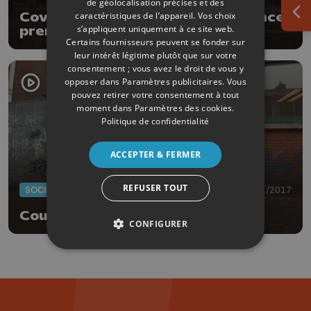
de géolocalisation précises et des
Covid : le Gouverneur de la Province
caractéristiques de l’appareil. Vos choix
Ouv
s’appliquent uniquement à ce site web.
prend des mesures
Certains fournisseurs peuvent se fonder sur
complémentaires
leur intérêt légitime plutôt que sur votre
consentement ; vous avez le droit de vous y
opposer dans
Paramètres publicitaires
. Vous
pouvez retirer votre consentement à tout
moment dans
Paramètres des cookies
.
Politique de confidentialité
ACCEPTER & FERMER
REFUSER TOUT
SOCIÉTÉ
29/11/2017
Couvre-feu décrété à Ans !
CONFIGURER