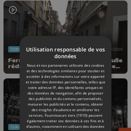
Utilisation responsable de vos
CORONAVIRUS
17/10/2020
données
Fermeture Horeca, couvre-feu, bulle
Nous et nos partenaires utilisons des cookies
réduite... Quelles sont les nouvelles
et des technologies similaires pour stocker et
mesures à appliquer dès ce lundi?
accéder à des informations sur votre appareil
et traiter des données personnelles, telles que
votre adresse IP, des identifiants uniques et
des données de navigation, afin de proposer
des publicités et du contenu personnalisés,
mesurer les publicités et le contenu, obtenir
des insights d’audience et améliorer les
services.
Fournisseurs tiers (1910)
peuvent
également traiter vos données à ces fins et à
d’autres, notamment en utilisant des données
CORONAVIRUS
09/10/2020