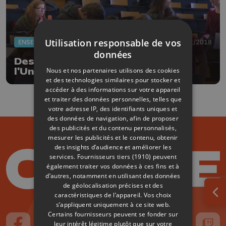
Utilisation responsable de vos
ENSEIGNEMENT
14/02/2018
données
Des rhétoriciens en immersion à
Nous et nos partenaires utilisons des cookies
l'Université de Liège
et des technologies similaires pour stocker et
accéder à des informations sur votre appareil
et traiter des données personnelles, telles que
votre adresse IP, des identifiants uniques et
des données de navigation, afin de proposer
des publicités et du contenu personnalisés,
mesurer les publicités et le contenu, obtenir
des insights d’audience et améliorer les
services.
Fournisseurs tiers (1910)
peuvent
également traiter vos données à ces fins et à
d’autres, notamment en utilisant des données
de géolocalisation précises et des
caractéristiques de l’appareil. Vos choix
Ouv
s’appliquent uniquement à ce site web.
Certains fournisseurs peuvent se fonder sur
leur intérêt légitime plutôt que sur votre