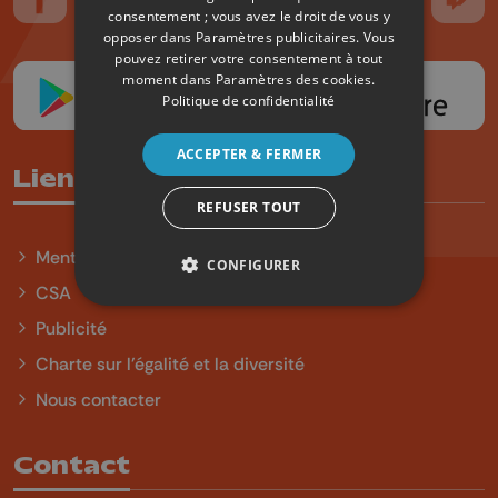
Suivez-nous sur FaceBook
Suivez-nous sur Instagram
Suivez-nous sur TikTok
Suivez-nous sur YouTube
Suivez-nous sur
Suiv
consentement ; vous avez le droit de vous y
opposer dans
Paramètres publicitaires
. Vous
pouvez retirer votre consentement à tout
moment dans
Paramètres des cookies
.
Politique de confidentialité
ACCEPTER & FERMER
Liens utiles
REFUSER TOUT
Mentions légales
CONFIGURER
CSA
Publicité
Charte sur l'égalité et la diversité
Nous contacter
Contact