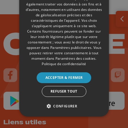
également traiter vos données à ces fins et à
d’autres, notamment en utilisant des données
de géolocalisation précises et des
caractéristiques de l’appareil. Vos choix
Ouv
s’appliquent uniquement à ce site web.
Certains fournisseurs peuvent se fonder sur
leur intérêt légitime plutôt que sur votre
consentement ; vous avez le droit de vous y
opposer dans
Paramètres publicitaires
. Vous
pouvez retirer votre consentement à tout
moment dans
Paramètres des cookies
.
Politique de confidentialité
ACCEPTER & FERMER
Suivez-nous sur FaceBook
Suivez-nous sur Instagram
Suivez-nous sur TikTok
Suivez-nous sur YouTube
Suivez-nous sur
Suiv
REFUSER TOUT
CONFIGURER
Liens utiles