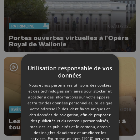
PATRIMOINE
06/01/2021
Portes ouvertes virtuelles à l’Opéra
Royal de Wallonie
Utilisation responsable de vos
données
Nous et nos partenaires utilisons des cookies
et des technologies similaires pour stocker et
accéder à des informations sur votre appareil
et traiter des données personnelles, telles que
votre adresse IP, des identifiants uniques et
EVÈNEMENTS
05/04/2019
des données de navigation, afin de proposer
Les coulisses de l'Opéra ouvertes à
des publicités et du contenu personnalisés,
mesurer les publicités et le contenu, obtenir
tous !
des insights d’audience et améliorer les
services.
Fournisseurs tiers (1910)
peuvent