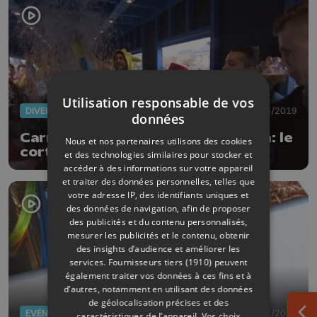
Utilisation responsable de vos
DIVERS
05/03/2019
données
Carnaval à Houtain-Saint-Siméon: le
Nous et nos partenaires utilisons des cookies
cortège en apothéose
et des technologies similaires pour stocker et
accéder à des informations sur votre appareil
et traiter des données personnelles, telles que
votre adresse IP, des identifiants uniques et
des données de navigation, afin de proposer
des publicités et du contenu personnalisés,
mesurer les publicités et le contenu, obtenir
des insights d’audience et améliorer les
services.
Fournisseurs tiers (1910)
peuvent
également traiter vos données à ces fins et à
d’autres, notamment en utilisant des données
de géolocalisation précises et des
EVÈNEMENTS
08/02/2019
caractéristiques de l’appareil. Vos choix