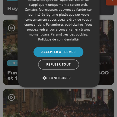
Ouv
s’appliquent uniquement à ce site web.
Huy : Septennales 2019
Certains fournisseurs peuvent se fonder sur
leur intérêt légitime plutôt que sur votre
consentement ; vous avez le droit de vous y
opposer dans
Paramètres publicitaires
. Vous
pouvez retirer votre consentement à tout
moment dans
Paramètres des cookies
.
Politique de confidentialité
ACCEPTER & FERMER
SOCIÉTÉ
04/06/2018
REFUSER TOUT
Funérailles du jeune Cyril: entre 500
et 1000 personnes présentes
CONFIGURER