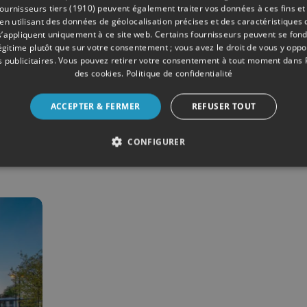
ournisseurs tiers (1910)
peuvent également traiter vos données à ces fins et 
 utilisant des données de géolocalisation précises et des caractéristiques d
s’appliquent uniquement à ce site web. Certains fournisseurs peuvent se fond
légitime plutôt que sur votre consentement ; vous avez le droit de vous y opp
 publicitaires
. Vous pouvez retirer votre consentement à tout moment dans
des cookies
.
Politique de confidentialité
06/2018
DIVERS
re
Le Phare de Liège se l
ACCEPTER & FERMER
REFUSER TOUT
joue encore plus 2.0 !
CONFIGURER