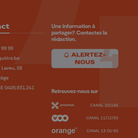
act
Une information à
partager? Contactez la
rédaction.
 99 99
ALERTEZ-
u4tre.be
NOUS
 Laveu, 58
iège
BE 0405.931.241
Retrouvez-nous sur
CANAL 10/166
CANAL 11/12/55
CANAL 13 OU 65