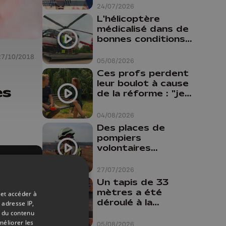
24/07/2026
L'hélicoptère
médicalisé dans de
bonnes conditions à
Oupeye
27/10/2018
05/08/2026
Ces profs perdent
leur boulot à cause
es
de la réforme : "je
travaillais bien plus
comme prof que
04/08/2026
comme
Des places de
pharmacienne"
pompiers
volontaires
disponibles en
province de Liège :
27/07/2026
"Un citoyen qui
Un tapis de 33
n'est formé ne
mètres a été
 et accéder à
peut pas nous
déroulé à la
 adresse IP,
aider"
Cathédrale de
t du contenu
Liège
méliorer les
05/08/2026