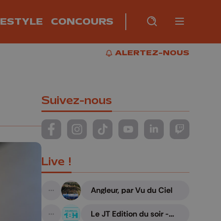
FESTYLE
CONCOURS
Burger m
RECHERCHE
PLUS
BUR
ALERTEZ-NOUS
ALERTEZ-NOUS
Suivez-nous
Suivez-nous sur FaceBook
Suivez-nous sur Instagram
Suivez-nous sur TikTok
Suivez-nous sur YouTube
Suivez-nous sur Li
Suivez-nous
Live !
Angleur, par Vu du Ciel
A suivre
Le JT Edition du soir -
A suivre