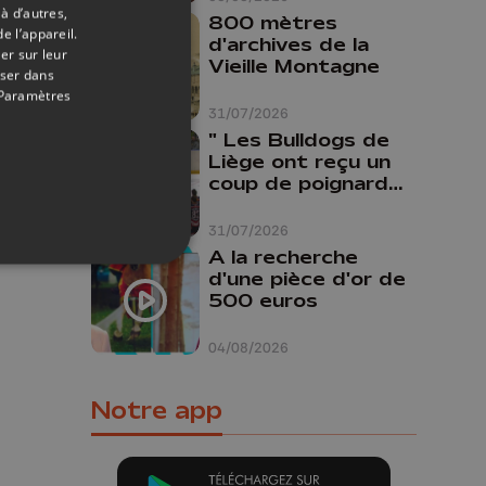
à d’autres,
800 mètres
e l’appareil.
d'archives de la
er sur leur
Vieille Montagne
oser dans
Paramètres
31/07/2026
07/11/2016
" Les Bulldogs de
a
Liège ont reçu un
coup de poignard
dans le dos "
31/07/2026
A la recherche
d'une pièce d'or de
500 euros
04/08/2026
Notre app