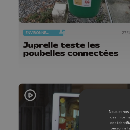
ENVIRONNEMENT
27/
Juprelle teste les
poubelles connectées
Nous et nos 
des informa
des identif
personnalis