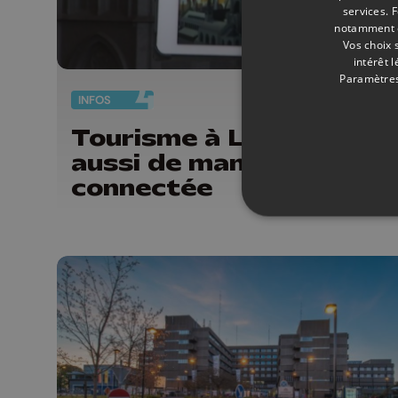
services.
F
notamment en
Vos choix 
intérêt 
Paramètres
INFOS
25/
Tourisme à Liège : sédui
aussi de manière
connectée