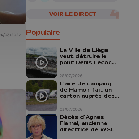
07/08/2026
VOIR LE DIRECT
Populaire
04/03/2022
La Ville de Liège
veut détruire le
pont Denis Lecocq
mais manque de
budget pour le
28/07/2026
faire
L'aire de camping
de Hamoir fait un
carton auprès des
touristes
23/07/2026
Décès d'Agnes
Flemal, ancienne
directrice de WSL