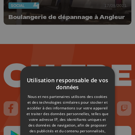
SOCIAL
17/09/2021
Boulangerie de dépannage à Angleur
Utilisation responsable de vos
données
Nous et nos partenaires utilisons des cookies
et des technologies similaires pour stocker et
accéder à des informations sur votre appareil
Suivez-nous sur FaceBook
Suivez-nous sur Instagram
Suivez-nous sur TikTok
Suivez-nous sur YouTube
Suivez-nous sur
Suiv
et traiter des données personnelles, telles que
votre adresse IP, des identifiants uniques et
des données de navigation, afin de proposer
des publicités et du contenu personnalisés,