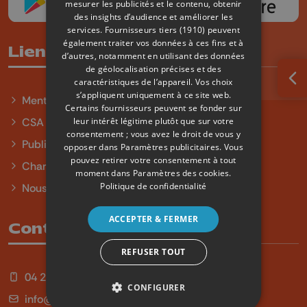
mesurer les publicités et le contenu, obtenir
des insights d’audience et améliorer les
services.
Fournisseurs tiers (1910)
peuvent
également traiter vos données à ces fins et à
Liens utiles
d’autres, notamment en utilisant des données
de géolocalisation précises et des
caractéristiques de l’appareil. Vos choix
Ouv
s’appliquent uniquement à ce site web.
Mentions légales
Certains fournisseurs peuvent se fonder sur
leur intérêt légitime plutôt que sur votre
CSA
consentement ; vous avez le droit de vous y
Publicité
opposer dans
Paramètres publicitaires
. Vous
pouvez retirer votre consentement à tout
Charte sur l'égalité et la diversité
moment dans
Paramètres des cookies
.
Politique de confidentialité
Nous contacter
ACCEPTER & FERMER
Contact
REFUSER TOUT
04 254 99 99
CONFIGURER
info@qu4tre.be