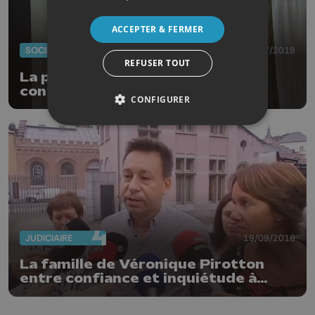
ACCEPTER & FERMER
SOCIÉTÉ
05/07/2018
REFUSER TOUT
La photothérapie pour retrouver
confiance en soi
CONFIGURER
JUDICIAIRE
19/09/2016
La famille de Véronique Pirotton
entre confiance et inquiétude à
Mons