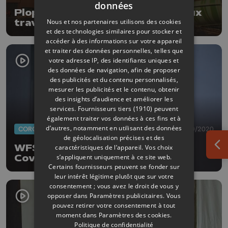
données
Plopsa Hannut a fait confiance aux
Nous et nos partenaires utilisons des cookies
travailleurs de L'Aurore
et des technologies similaires pour stocker et
accéder à des informations sur votre appareil
et traiter des données personnelles, telles que
votre adresse IP, des identifiants uniques et
des données de navigation, afin de proposer
des publicités et du contenu personnalisés,
mesurer les publicités et le contenu, obtenir
des insights d’audience et améliorer les
services.
Fournisseurs tiers (1910)
peuvent
également traiter vos données à ces fins et à
d’autres, notamment en utilisant des données
CORONAVIRUS
13/10/2020
de géolocalisation précises et des
WFS Belgium à Liège : certifié
caractéristiques de l’appareil. Vos choix
Ouv
s’appliquent uniquement à ce site web.
Covid-19 Safe Zone
Certains fournisseurs peuvent se fonder sur
leur intérêt légitime plutôt que sur votre
consentement ; vous avez le droit de vous y
opposer dans
Paramètres publicitaires
. Vous
pouvez retirer votre consentement à tout
moment dans
Paramètres des cookies
.
Politique de confidentialité