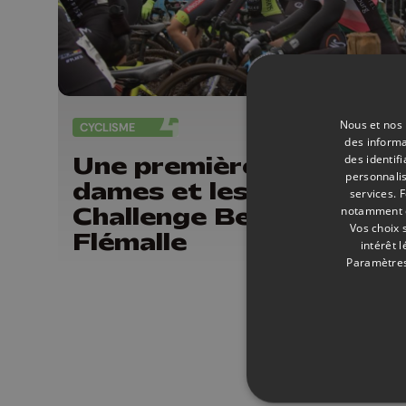
Nous et nos 
CYCLISME
05/
des informa
Une première pour les
des identif
personnalis
dames et les élites au
services.
F
Challenge Bensberg à
notamment en
Vos choix 
Flémalle
intérêt 
Paramètres