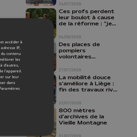
24/07/2026
Ces profs perdent
leur boulot à cause
de la réforme : "je
travaillais bien plus
comme prof que
04/08/2026
comme
 et accéder à
Des places de
pharmacienne"
 adresse IP,
pompiers
t du contenu
volontaires
méliorer les
disponibles en
à d’autres,
province de Liège :
27/07/2026
e l’appareil.
"Un citoyen qui
La mobilité douce
er sur leur
n'est formé ne
oser dans
s'améliore à Liège :
peut pas nous
Paramètres
fin des travaux rive
aider"
gauche, pistes
cyclo-piétonnes
22/07/2026
Avroy et
800 mètres
Guillemins...
d'archives de la
Vieille Montagne
31/07/2026