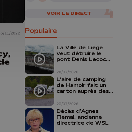
VOIR LE DIRECT
Populaire
03/11/2022
La Ville de Liège
cy,
veut détruire le
pont Denis Lecocq
 de
mais manque de
budget pour le
28/07/2026
faire
L'aire de camping
de Hamoir fait un
carton auprès des
touristes
23/07/2026
Décès d'Agnes
Flemal, ancienne
directrice de WSL