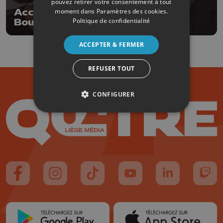
pouvez retirer votre consentement à tout
Accord de majorité à Villers-le-
moment dans
Paramètres des cookies
.
Politique de confidentialité
Bouillet: les gagnants dans
l'opposition
ACCEPTER & FERMER
REFUSER TOUT
CONFIGURER
Suivez-nous sur FaceBook
Suivez-nous sur Instagram
Suivez-nous sur TikTok
Suivez-nous sur YouTube
Suivez-nous sur
Suiv