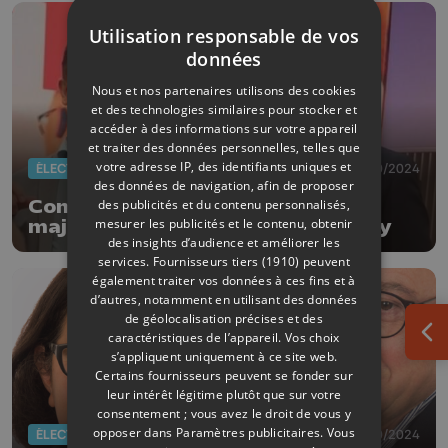
Utilisation responsable de vos
données
Nous et nos partenaires utilisons des cookies
et des technologies similaires pour stocker et
accéder à des informations sur votre appareil
et traiter des données personnelles, telles que
votre adresse IP, des identifiants uniques et
ÉLECTIONS 2024
17/10/2024
des données de navigation, afin de proposer
Communales 2024: accord de
des publicités et du contenu personnalisés,
mesurer les publicités et le contenu, obtenir
majorité PS - Les Engagés à Amay
des insights d’audience et améliorer les
services.
Fournisseurs tiers (1910)
peuvent
également traiter vos données à ces fins et à
d’autres, notamment en utilisant des données
de géolocalisation précises et des
caractéristiques de l’appareil. Vos choix
Ouv
s’appliquent uniquement à ce site web.
Certains fournisseurs peuvent se fonder sur
leur intérêt légitime plutôt que sur votre
consentement ; vous avez le droit de vous y
opposer dans
Paramètres publicitaires
. Vous
ÉLECTIONS 2024
15/10/2024