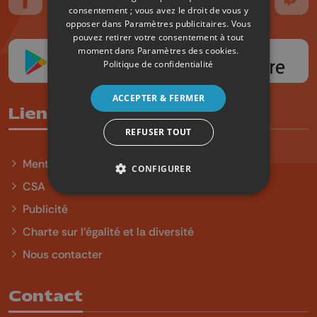
Suivez-nous sur FaceBook
Suivez-nous sur Instagram
Suivez-nous sur TikTok
Suivez-nous sur YouTube
Suivez-nous sur
Suiv
consentement ; vous avez le droit de vous y
opposer dans
Paramètres publicitaires
. Vous
pouvez retirer votre consentement à tout
moment dans
Paramètres des cookies
.
Politique de confidentialité
ACCEPTER & FERMER
Liens utiles
REFUSER TOUT
Mentions légales
CONFIGURER
CSA
Publicité
Charte sur l'égalité et la diversité
Nous contacter
Contact