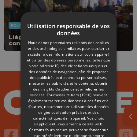
Utilisation responsable de vos
POLITIQUE
03/12/2024
données
Liège : installation du nouveau
Nous et nos partenaires utilisons des cookies
conseil communal
et des technologies similaires pour stocker et
accéder à des informations sur votre appareil
et traiter des données personnelles, telles que
votre adresse IP, des identifiants uniques et
des données de navigation, afin de proposer
des publicités et du contenu personnalisés,
mesurer les publicités et le contenu, obtenir
des insights d’audience et améliorer les
services.
Fournisseurs tiers (1910)
peuvent
également traiter vos données à ces fins et à
d’autres, notamment en utilisant des données
de géolocalisation précises et des
caractéristiques de l’appareil. Vos choix
Ouv
s’appliquent uniquement à ce site web.
Certains fournisseurs peuvent se fonder sur
leur intérêt légitime plutôt que sur votre