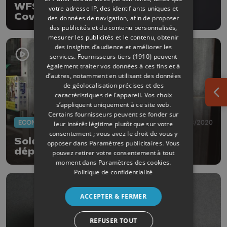
WFS Belgium à Liège : certifié
votre adresse IP, des identifiants uniques et
Covid-19 Safe Zone
des données de navigation, afin de proposer
des publicités et du contenu personnalisés,
mesurer les publicités et le contenu, obtenir
des insights d’audience et améliorer les
services.
Fournisseurs tiers (1910)
peuvent
également traiter vos données à ces fins et à
d’autres, notamment en utilisant des données
de géolocalisation précises et des
caractéristiques de l’appareil. Vos choix
Ouv
s’appliquent uniquement à ce site web.
Certains fournisseurs peuvent se fonder sur
ECONOMIE
03/08/2020
leur intérêt légitime plutôt que sur votre
consentement ; vous avez le droit de vous y
Soldes: - 40 % sur la clientèle, un
opposer dans
Paramètres publicitaires
. Vous
départ manqué
pouvez retirer votre consentement à tout
moment dans
Paramètres des cookies
.
Politique de confidentialité
ACCEPTER & FERMER
REFUSER TOUT