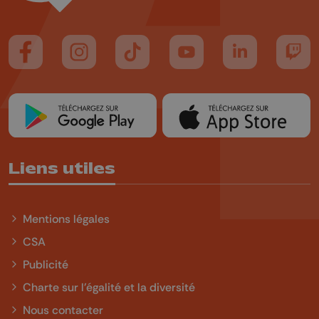
Suivez-nous sur FaceBook
Suivez-nous sur Instagram
Suivez-nous sur TikTok
Suivez-nous sur YouTube
Suivez-nous sur
Suiv
Liens utiles
Mentions légales
CSA
Publicité
Charte sur l'égalité et la diversité
Nous contacter