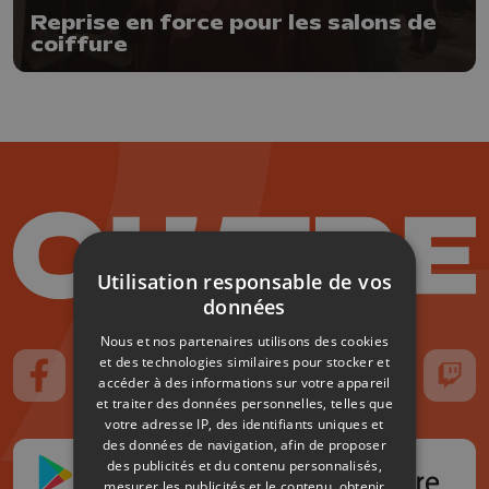
Reprise en force pour les salons de
coiffure
Utilisation responsable de vos
données
Nous et nos partenaires utilisons des cookies
et des technologies similaires pour stocker et
accéder à des informations sur votre appareil
Suivez-nous sur FaceBook
Suivez-nous sur Instagram
Suivez-nous sur TikTok
Suivez-nous sur YouTube
Suivez-nous sur
Suiv
et traiter des données personnelles, telles que
votre adresse IP, des identifiants uniques et
des données de navigation, afin de proposer
des publicités et du contenu personnalisés,
mesurer les publicités et le contenu, obtenir