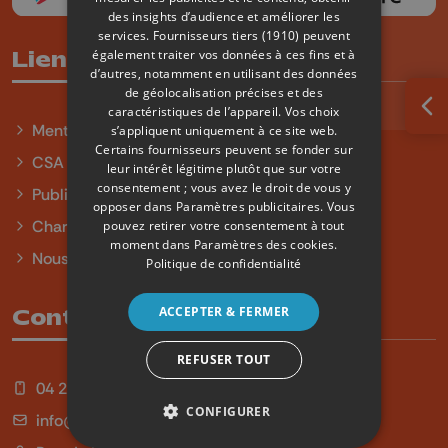
des insights d’audience et améliorer les
services.
Fournisseurs tiers (1910)
peuvent
également traiter vos données à ces fins et à
Liens utiles
d’autres, notamment en utilisant des données
de géolocalisation précises et des
caractéristiques de l’appareil. Vos choix
Ouv
Mentions légales
s’appliquent uniquement à ce site web.
Certains fournisseurs peuvent se fonder sur
CSA
leur intérêt légitime plutôt que sur votre
consentement ; vous avez le droit de vous y
Publicité
opposer dans
Paramètres publicitaires
. Vous
Charte sur l'égalité et la diversité
pouvez retirer votre consentement à tout
moment dans
Paramètres des cookies
.
Nous contacter
Politique de confidentialité
ACCEPTER & FERMER
Contact
REFUSER TOUT
04 254 99 99
CONFIGURER
info@qu4tre.be