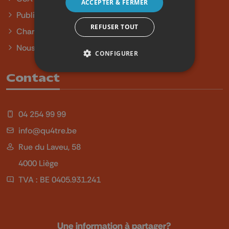
ACCEPTER & FERMER
Publicité
REFUSER TOUT
Charte sur l'égalité et la diversité
Nous contacter
CONFIGURER
Contact
04 254 99 99
info@qu4tre.be
Rue du Laveu, 58
4000 Liège
TVA : BE 0405.931.241
Une information à partager?