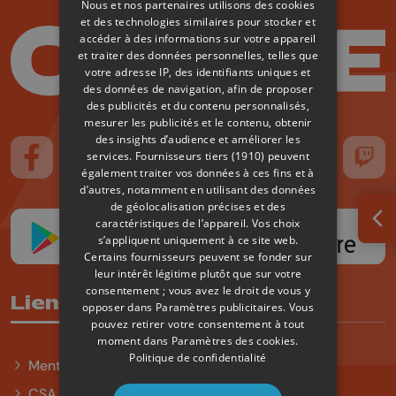
Nous et nos partenaires utilisons des cookies
et des technologies similaires pour stocker et
accéder à des informations sur votre appareil
et traiter des données personnelles, telles que
votre adresse IP, des identifiants uniques et
des données de navigation, afin de proposer
des publicités et du contenu personnalisés,
mesurer les publicités et le contenu, obtenir
des insights d’audience et améliorer les
services.
Fournisseurs tiers (1910)
peuvent
Suivez-nous sur FaceBook
Suivez-nous sur Instagram
Suivez-nous sur TikTok
Suivez-nous sur YouTube
Suivez-nous sur
Suiv
également traiter vos données à ces fins et à
d’autres, notamment en utilisant des données
de géolocalisation précises et des
caractéristiques de l’appareil. Vos choix
Ouv
s’appliquent uniquement à ce site web.
Certains fournisseurs peuvent se fonder sur
leur intérêt légitime plutôt que sur votre
consentement ; vous avez le droit de vous y
Liens utiles
opposer dans
Paramètres publicitaires
. Vous
pouvez retirer votre consentement à tout
moment dans
Paramètres des cookies
.
Politique de confidentialité
Mentions légales
CSA