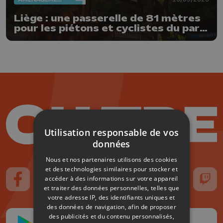
Liège : une passerelle de 81 mètres
pour les piétons et cyclistes du parc
Clajot
Utilisation responsable de vos
données
Nous et nos partenaires utilisons des cookies
et des technologies similaires pour stocker et
accéder à des informations sur votre appareil
Suivez-nous sur FaceBook
Suivez-nous sur Instagram
Suivez-nous sur TikTok
Suivez-nous sur YouTube
Suivez-nous sur
Suiv
et traiter des données personnelles, telles que
votre adresse IP, des identifiants uniques et
des données de navigation, afin de proposer
des publicités et du contenu personnalisés,