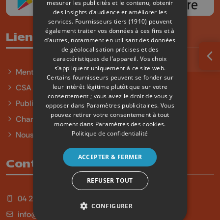
mesurer les publicités et le contenu, obtenir
des insights d’audience et améliorer les
services.
Fournisseurs tiers (1910)
peuvent
également traiter vos données à ces fins et à
Liens utiles
d’autres, notamment en utilisant des données
de géolocalisation précises et des
caractéristiques de l’appareil. Vos choix
Ouv
s’appliquent uniquement à ce site web.
Mentions légales
Certains fournisseurs peuvent se fonder sur
leur intérêt légitime plutôt que sur votre
CSA
consentement ; vous avez le droit de vous y
Publicité
opposer dans
Paramètres publicitaires
. Vous
pouvez retirer votre consentement à tout
Charte sur l'égalité et la diversité
moment dans
Paramètres des cookies
.
Politique de confidentialité
Nous contacter
ACCEPTER & FERMER
Contact
REFUSER TOUT
04 254 99 99
CONFIGURER
info@qu4tre.be