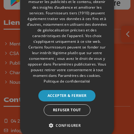
mesurer les publicités et le contenu, obtenir
des insights d’audience et améliorer les
services.
Fournisseurs tiers (1910)
peuvent
également traiter vos données à ces fins et à
Liens utiles
d’autres, notamment en utilisant des données
de géolocalisation précises et des
caractéristiques de l’appareil. Vos choix
Ouv
s’appliquent uniquement à ce site web.
Mentions légales
Certains fournisseurs peuvent se fonder sur
leur intérêt légitime plutôt que sur votre
CSA
consentement ; vous avez le droit de vous y
Publicité
opposer dans
Paramètres publicitaires
. Vous
pouvez retirer votre consentement à tout
Charte sur l'égalité et la diversité
moment dans
Paramètres des cookies
.
Politique de confidentialité
Nous contacter
ACCEPTER & FERMER
Contact
REFUSER TOUT
04 254 99 99
CONFIGURER
info@qu4tre.be