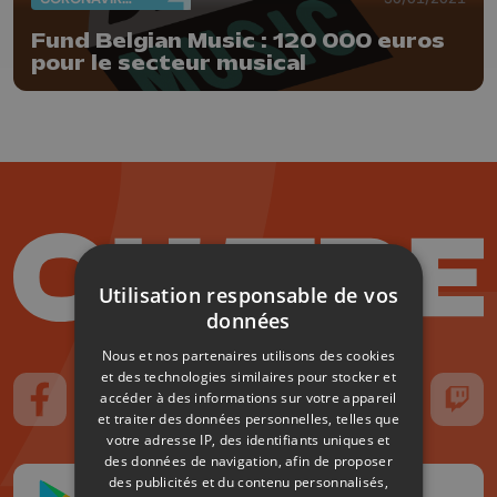
Fund Belgian Music : 120 000 euros
pour le secteur musical
Utilisation responsable de vos
données
Nous et nos partenaires utilisons des cookies
et des technologies similaires pour stocker et
accéder à des informations sur votre appareil
Suivez-nous sur FaceBook
Suivez-nous sur Instagram
Suivez-nous sur TikTok
Suivez-nous sur YouTube
Suivez-nous sur
Suiv
et traiter des données personnelles, telles que
votre adresse IP, des identifiants uniques et
des données de navigation, afin de proposer
des publicités et du contenu personnalisés,