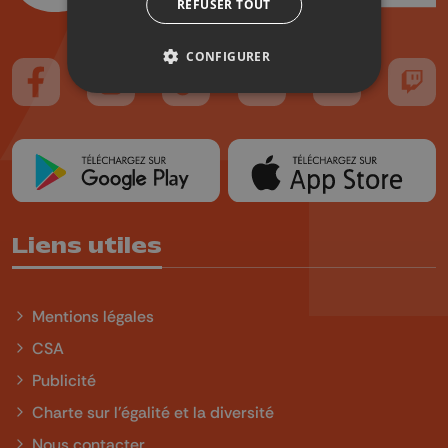
REFUSER TOUT
CONFIGURER
Suivez-nous sur FaceBook
Suivez-nous sur Instagram
Suivez-nous sur TikTok
Suivez-nous sur YouTube
Suivez-nous sur
Suiv
Liens utiles
Mentions légales
CSA
Publicité
Charte sur l'égalité et la diversité
Nous contacter