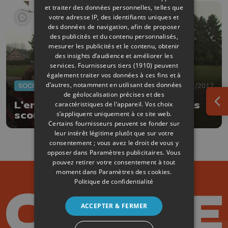
et traiter des données personnelles, telles que
votre adresse IP, des identifiants uniques et
des données de navigation, afin de proposer
des publicités et du contenu personnalisés,
mesurer les publicités et le contenu, obtenir
des insights d’audience et améliorer les
services.
Fournisseurs tiers (1910)
peuvent
également traiter vos données à ces fins et à
d’autres, notamment en utilisant des données
SOCIÉTÉ
25/11/2017
de géolocalisation précises et des
L'environnement pour moteur des
caractéristiques de l’appareil. Vos choix
Ouv
s’appliquent uniquement à ce site web.
scouts de Beaufays
Certains fournisseurs peuvent se fonder sur
leur intérêt légitime plutôt que sur votre
consentement ; vous avez le droit de vous y
opposer dans
Paramètres publicitaires
. Vous
pouvez retirer votre consentement à tout
moment dans
Paramètres des cookies
.
Politique de confidentialité
ACCEPTER & FERMER