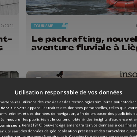
12/2021
TOURISME
nt-
Le packrafting, nouvel
s
aventure fluviale à Liè
Utilisation responsable de vos données
partenaires utilisons des cookies et des technologies similaires pour stocker
tions sur votre appareil et traiter des données personnelles, telles que votre
iants uniques et des données de navigation, afin de proposer des publicités e
és, mesurer les publicités et le contenu, obtenir des insights d’audience et a
ournisseurs tiers (1910)
peuvent également traiter vos données à ces fins et 
 utilisant des données de géolocalisation précises et des caractéristiques d
s’appliquent uniquement à ce site web. Certains fournisseurs peuvent se fond