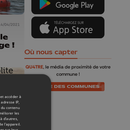
14/04/2021
le
ge !
Où nous capter
QU4TRE
, le média de proximité de votre
commune !
LISTE DES COMMUNES
 et accéder à
 adresse IP,
t du contenu
méliorer les
à d’autres,
e l’appareil.
er sur leur