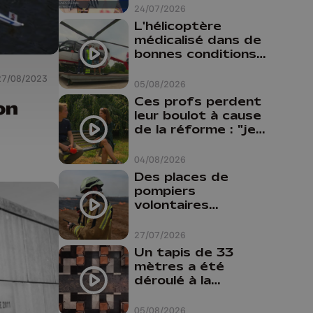
24/07/2026
L'hélicoptère
médicalisé dans de
bonnes conditions à
Oupeye
27/08/2023
05/08/2026
Ces profs perdent
on
leur boulot à cause
de la réforme : "je
travaillais bien plus
comme prof que
04/08/2026
comme
Des places de
pharmacienne"
pompiers
volontaires
disponibles en
province de Liège :
27/07/2026
"Un citoyen qui
Un tapis de 33
n'est formé ne
mètres a été
peut pas nous
déroulé à la
aider"
Cathédrale de
Liège
05/08/2026