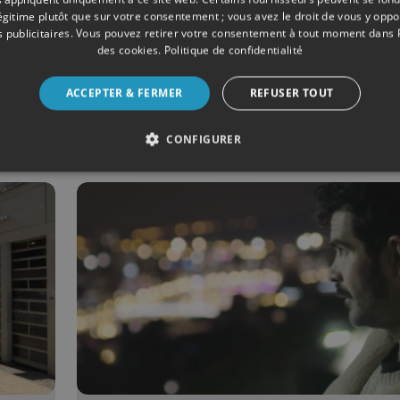
légitime plutôt que sur votre consentement ; vous avez le droit de vous y opp
 publicitaires
. Vous pouvez retirer votre consentement à tout moment dans
des cookies
.
Politique de confidentialité
12/2020
LIVRES
 en
Liège, insolite et
ACCEPTER & FERMER
REFUSER TOUT
séduisante
CONFIGURER