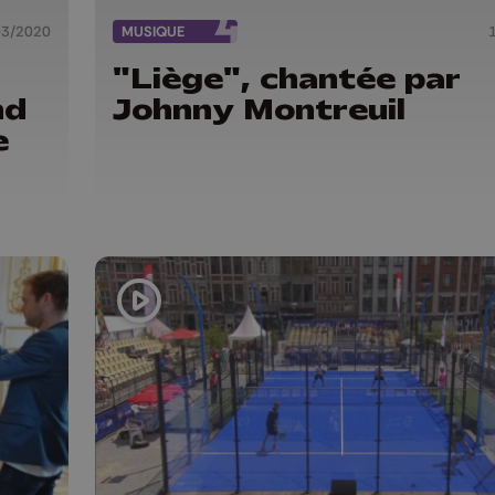
03/2020
MUSIQUE
"Liège", chantée par
nd
Johnny Montreuil
e