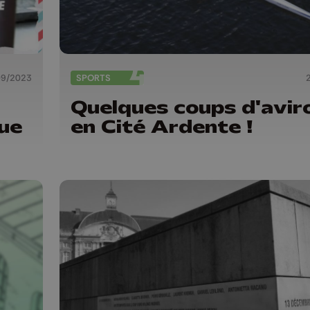
09/2023
SPORTS
Quelques coups d'avir
que
en Cité Ardente !