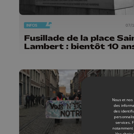
INFOS
07/
Fusillade de la place Sai
Lambert : bientôt 10 an
Nous et nos 
des informa
des identif
personnalis
services.
F
notamment en
Vos choix 