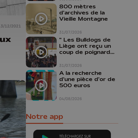
800 mètres
d'archives de la
Vieille Montagne
13/12/2021
31/07/2026
aux
" Les Bulldogs de
Liège ont reçu un
coup de poignard
dans le dos "
31/07/2026
A la recherche
d'une pièce d'or de
500 euros
04/08/2026
Notre app