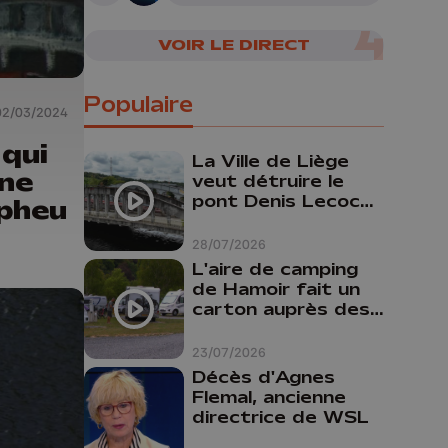
VOIR LE DIRECT
Populaire
02/03/2024
 qui
La Ville de Liège
ine
veut détruire le
pont Denis Lecocq
rpheu
mais manque de
budget pour le
28/07/2026
faire
L'aire de camping
de Hamoir fait un
carton auprès des
touristes
23/07/2026
Décès d'Agnes
Flemal, ancienne
directrice de WSL