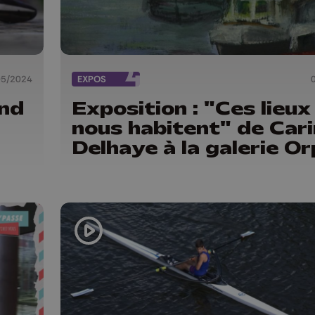
05/2024
EXPOS
and
Exposition : "Ces lieux
nous habitent" de Car
Delhaye à la galerie O