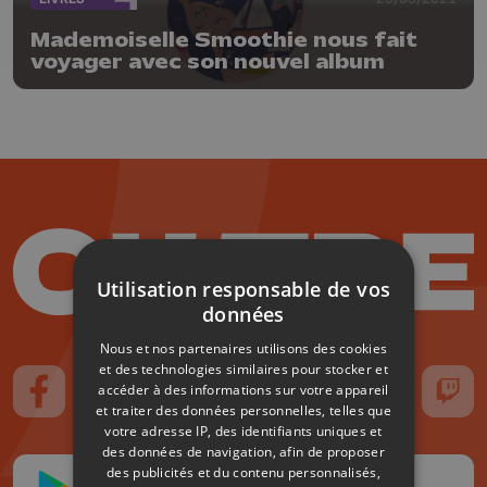
Mademoiselle Smoothie nous fait
voyager avec son nouvel album
Utilisation responsable de vos
données
Nous et nos partenaires utilisons des cookies
et des technologies similaires pour stocker et
accéder à des informations sur votre appareil
Suivez-nous sur FaceBook
Suivez-nous sur Instagram
Suivez-nous sur TikTok
Suivez-nous sur YouTube
Suivez-nous sur
Suiv
et traiter des données personnelles, telles que
votre adresse IP, des identifiants uniques et
des données de navigation, afin de proposer
des publicités et du contenu personnalisés,