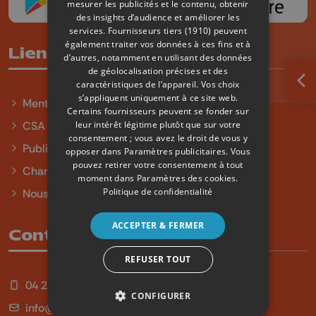
mesurer les publicités et le contenu, obtenir
des insights d’audience et améliorer les
services.
Fournisseurs tiers (1910)
peuvent
également traiter vos données à ces fins et à
Liens utiles
d’autres, notamment en utilisant des données
de géolocalisation précises et des
caractéristiques de l’appareil. Vos choix
Ouv
s’appliquent uniquement à ce site web.
Mentions légales
Certains fournisseurs peuvent se fonder sur
leur intérêt légitime plutôt que sur votre
CSA
consentement ; vous avez le droit de vous y
Publicité
opposer dans
Paramètres publicitaires
. Vous
pouvez retirer votre consentement à tout
Charte sur l'égalité et la diversité
moment dans
Paramètres des cookies
.
Politique de confidentialité
Nous contacter
ACCEPTER & FERMER
Contact
REFUSER TOUT
04 254 99 99
CONFIGURER
info@qu4tre.be