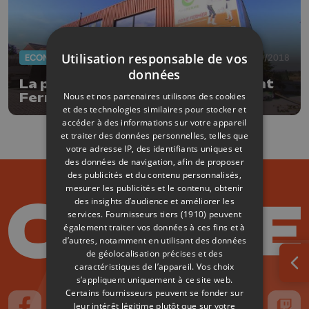
Utilisation responsable de vos
ECONOMIE
12/09/2018
données
La plate-forme logistique de Point
Nous et nos partenaires utilisons des cookies
Ferme bientôt à Nandrin
et des technologies similaires pour stocker et
accéder à des informations sur votre appareil
et traiter des données personnelles, telles que
votre adresse IP, des identifiants uniques et
des données de navigation, afin de proposer
des publicités et du contenu personnalisés,
mesurer les publicités et le contenu, obtenir
des insights d’audience et améliorer les
services.
Fournisseurs tiers (1910)
peuvent
également traiter vos données à ces fins et à
d’autres, notamment en utilisant des données
de géolocalisation précises et des
caractéristiques de l’appareil. Vos choix
Ouv
s’appliquent uniquement à ce site web.
Certains fournisseurs peuvent se fonder sur
leur intérêt légitime plutôt que sur votre