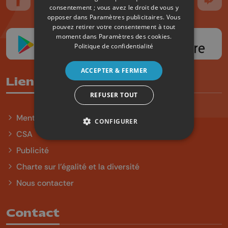
Suivez-nous sur FaceBook
Suivez-nous sur Instagram
Suivez-nous sur TikTok
Suivez-nous sur YouTube
Suivez-nous sur
Suiv
consentement ; vous avez le droit de vous y
opposer dans
Paramètres publicitaires
. Vous
pouvez retirer votre consentement à tout
moment dans
Paramètres des cookies
.
Politique de confidentialité
ACCEPTER & FERMER
Liens utiles
REFUSER TOUT
Mentions légales
CONFIGURER
CSA
Publicité
Charte sur l'égalité et la diversité
Nous contacter
Contact