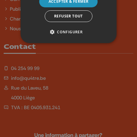
ACCEPTER & FERMER
Publicité
REFUSER TOUT
Charte sur l'égalité et la diversité
Nous contacter
CONFIGURER
Contact
04 254 99 99
info@qu4tre.be
Rue du Laveu, 58
4000 Liège
TVA : BE 0405.931.241
Une information à partager?