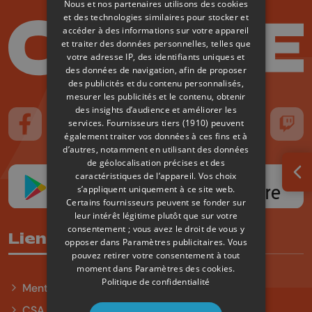
Nous et nos partenaires utilisons des cookies
et des technologies similaires pour stocker et
accéder à des informations sur votre appareil
et traiter des données personnelles, telles que
votre adresse IP, des identifiants uniques et
des données de navigation, afin de proposer
des publicités et du contenu personnalisés,
mesurer les publicités et le contenu, obtenir
des insights d’audience et améliorer les
services.
Fournisseurs tiers (1910)
peuvent
Suivez-nous sur FaceBook
Suivez-nous sur Instagram
Suivez-nous sur TikTok
Suivez-nous sur YouTube
Suivez-nous sur
Suiv
également traiter vos données à ces fins et à
d’autres, notamment en utilisant des données
de géolocalisation précises et des
caractéristiques de l’appareil. Vos choix
Ouv
s’appliquent uniquement à ce site web.
Certains fournisseurs peuvent se fonder sur
leur intérêt légitime plutôt que sur votre
consentement ; vous avez le droit de vous y
Liens utiles
opposer dans
Paramètres publicitaires
. Vous
pouvez retirer votre consentement à tout
moment dans
Paramètres des cookies
.
Politique de confidentialité
Mentions légales
CSA